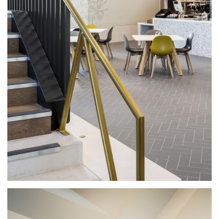
与
登录
注册
景
观
建
筑
专
教
极
速
工
作
流