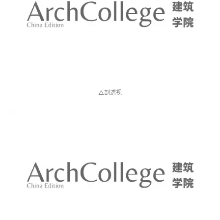
△二层剖透视
△屋顶透视图