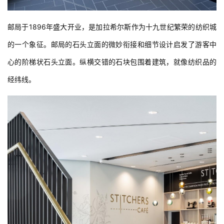
邮局于1896年盛大开业，是加拉希尔斯作为十九世纪繁荣的纺织城
的一个象征。邮局的石头立面的微妙衔接和细节设计启发了游客中
建
筑
心的阶梯状石头立面。纵横交错的石块包围着建筑，就像纺织品的
设
经纬线。
计
室
内
设
计
城
市