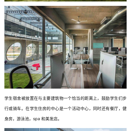
计
城
市
与
登录
注册
景
观
建
筑
专
学生宿舍被放置在与主要建筑物一个恰当的距离上，鼓励学生们步
教
行或骑车。在学生住房的中心是一个活动中心，同时还有餐厅，健
身房，游泳池，spa 和美发店。
极
速