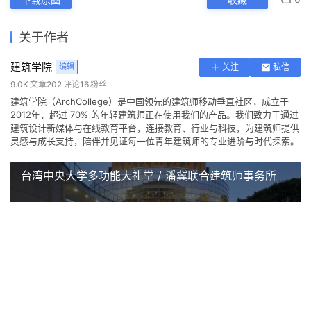
0
下载原图
收藏
关于作者
建筑学院
编辑
关注
私信
9.0K
文章
202
评论
16
粉丝
建筑学院（ArchCollege）是中国领先的建筑师移动垂直社区，成立于
2012年，超过 70% 的年轻建筑师正在使用我们的产品。我们致力于通过
建筑设计新媒体与在线教育平台，连接教育、行业与科技，为建筑师提供
灵感与成长支持，陪伴并见证每一位青年建筑师的专业进阶与时代探索。
台湾中央大学多功能大礼堂 / 潘冀联合建筑师事务所
上一篇
2021-10-25 上午8:30
桐乡东浜头村双创客厅改造 | 上海严旸建筑设计工作室
2021-10-26 上午8:30
下一篇
传统村落风貌的延续：贵州桐