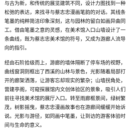
与古为新，和传统的展览建筑不同，设计力图找到一种
松弛的表达，来找寻与蔡志忠漫画笔韵的对话。其线条
笔墨的纯粹简洁印象深刻，这与园林的留白如画异曲同
工。借由笔墨之意的灵感，在美术馆入口山墙设计了一
条曲线，既为蔡志忠美术馆的符号，又成为游廊人流导
向的指引。
经由石阶拾级而上，游廊的墙体隔断了停车场的视野，
曲线窗洞则框出了西溪的山林与景色，光影随着局部打
开的廊架洒落，让游客忘却现实的繁杂；山墙拐角处，
营建亭阁，可窥探展馆内文创体验区的景象，吸引人们
前往寻找美术馆的展厅入口。转至雨廊框景间，绿树繁
茂，树影摇曳，蔡志忠漫画故事也在游廊间缓缓开始诉
说。光影与游径，如同画中笔墨，让到访的游客体验时
间与生命的意义。