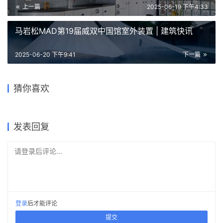
上一篇
2025-06-19 下午4:33
马岩松MAD第19届威双中国馆室外装置 | 建筑快讯
2025-06-20 下午9:41
下一篇
彼得罗尔大屠杀纪念碑
Peterloo Massacre
南伦敦美术馆 / South
Memorial | 卡鲁索·圣约翰建
温德尔斯特兰德湖畔社区中心
London Gallery | 6a 建筑事
猜你喜欢
筑事务所｜Caruso St John
/ Snøhetta
务所
2025-11-25
2025-07-18
2026-04-23
公共建筑设计
公共建筑设计
公共建筑设计
发表回复
请登录后评论...
登录
后才能评论
提交