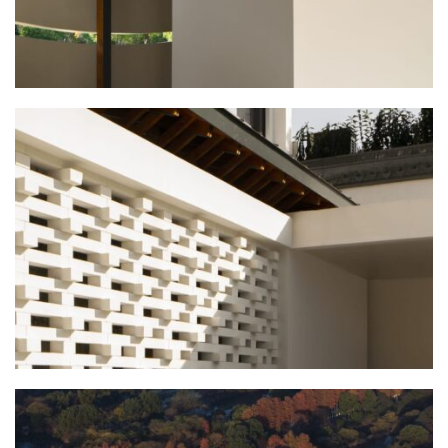
城
市
与
登录
注册
景
观
建
筑
专
教
极
速
工
作