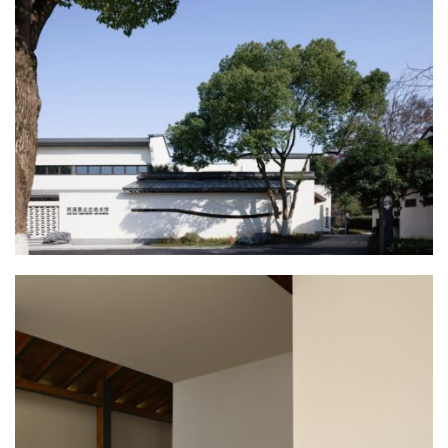
建
筑
设
计
室
内
设
计