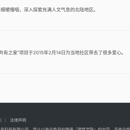
落细嚼慢咽，深入探索充满人文气息的北陆地区。
的“共有之家”项目于2015年2月14日为当地社区带去了很多爱心。
引
法律声明
信息科技有限公司，禁止以商业性目的使用『建筑学院』的内容，非商业