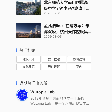
北京师范大学南山附属高
级中学 / 钟中+钟波涛工作
2026-07-29
室
孟凡浩line+在建方案：悬
浮双塔，杭州天伟控股集
2026-08-05
团总部
热门标签
建筑设计
独立住宅
教育建筑
文化建筑
居住建筑
室内
近期热门事务所
Wutopia Lab
2013年俞挺与闵而尼创立于上海的
Wutopia Lab，是一个以魔幻现实主
义，创造日常奇迹的全球本地化先锋建