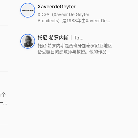
筑设计事务所。Wutopia Lab以复杂系
XaveerdeGeyter
统这种新的思维范式为基础，以上海性
和生活性为介入设计的原点，以建筑为
XDGA（Xaveer De Geyter
工具，从而推动建筑学和社会学进步。
Architects）是1988年由Xaveer De
Wutopia Lab曾在2022 The Plan
Geyter在布鲁塞尔和巴黎创立的建筑、
Award中获Honourable Mention，在
城市与景观设计事务所。事务所以其激
托尼·希罗内斯｜Toni Gironès
2022 DFA中获Merit,2021 Architizer
进的设计方法、多元的专业团队和国际
A+ Firm Awards中获Special
化的作品著称，曾获密斯·凡·德罗奖、
托尼·希罗内斯是西班牙加泰罗尼亚地区
Mention：Best Young Firm，2020 IF
Bigmat奖等多项重要奖项。XDGA主张
备受瞩目的建筑师与教授。他的作品深
Design Award，入选2017、2019、
建筑不是固定功能或解决问题，而是开
深植根于当地环境，擅长运用本土材料
2021年度《安邸AD》AD100榜单，
启场地的潜在可能，处理不确定性，容
与可持续策略，创造性地处理边界、光
2018年Archdaily评选的a selection of
纳多样且未预见的生活场景。其作品涵
线与中间空间的过渡，以此提升空间的
the world’s best Architects，以及
盖文化、教育、居住、商业等多种类
可居住性。其代表作如塞罗巨石陵墓文
Architectural Record 评选的Design
型，遍布欧洲及全球。
化服务空间、巴达洛纳35住宅等，都体
Vanguard，是2018年度唯一入选的中
现了对场地历史的尊重与现代的转译，
国事务所。
有个
展现出一种诗意的、缓慢的建筑叙事。
一