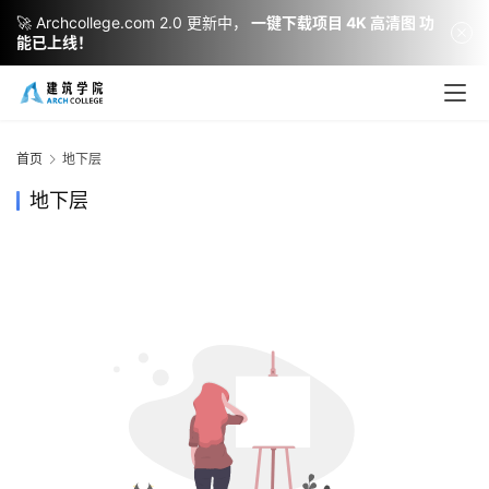
🚀 Archcollege.com 2.0 更新中，
一键下载项目 4K 高清图 功
能已上线！
建
筑
设
首页
地下层
计
地下层
室
内
设
计
城
市