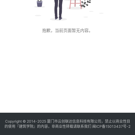
与
登录
注册
景
观
抱歉，当前页面暂无内容。
建
筑
专
教
极
速
工
作
流
Copyright © 2014-2025
厦门市云创联达信息科技有限公司，禁止以商业性目
的使用『建筑学院』的内容，非商业性转载请联系我们
闽ICP备15013437号-2