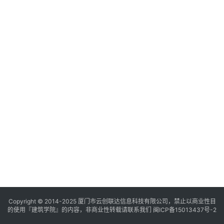
与
登录
注册
景
观
建
筑
专
教
极
速
工
作
流
Copyright © 2014-2025
厦门市云创联达信息科技有限公司，禁止以商业性目
的使用『建筑学院』的内容，非商业性转载请联系我们
闽ICP备15013437号-2