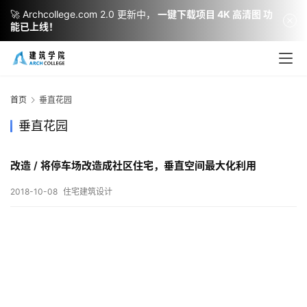
🚀 Archcollege.com 2.0 更新中，
一键下载项目 4K 高清图 功
能已上线！
建
筑
设
首页
垂直花园
计
垂直花园
改造 / 将停车场改造成社区住宅，垂直空间最大化利用
室
内
2018-10-08
住宅建筑设计
设
计
城
市