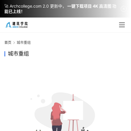
🚀 Archcollege.com 2.0 更新中，
一键下载项目 4K 高清图 功
能已上线！
建
筑
设
首页
城市重组
计
城市重组
室
内
设
计
城
市