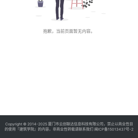
与
登录
注册
景
观
抱歉，当前页面暂无内容。
建
筑
专
教
极
速
工
作
流
Copyright © 2014-2025
厦门市云创联达信息科技有限公司，禁止以商业性目
的使用『建筑学院』的内容，非商业性转载请联系我们
闽ICP备15013437号-2