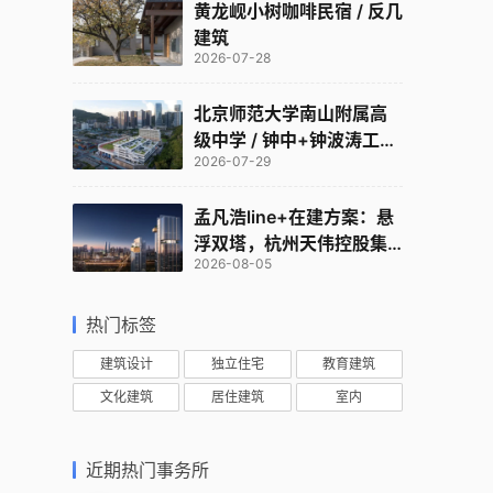
黄龙岘小树咖啡民宿 / 反几
建筑
2026-07-28
北京师范大学南山附属高
级中学 / 钟中+钟波涛工作
2026-07-29
室
孟凡浩line+在建方案：悬
浮双塔，杭州天伟控股集
2026-08-05
团总部
热门标签
建筑设计
独立住宅
教育建筑
文化建筑
居住建筑
室内
近期热门事务所