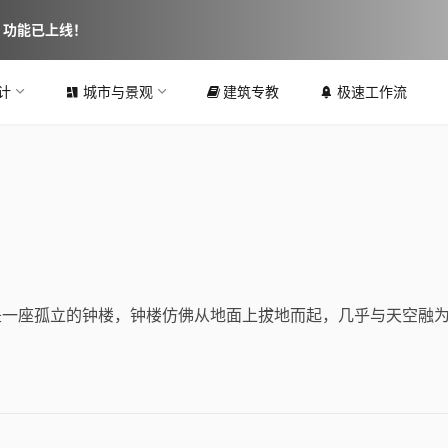
图 功能已上线！
计
城市与景观
建筑专教
极速工作流
是一座孤立的钟楼，钟楼仿佛从地面上拔地而起，几乎与天空融