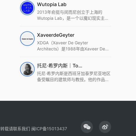
Wutopia Lab
2013年俞挺与闵而尼创立于上海的
Wutopia Lab，是一个以魔幻现实主
义，创造日常奇迹的全球本地化先锋建
筑设计事务所。Wutopia Lab以复杂系
XaveerdeGeyter
统这种新的思维范式为基础，以上海性
和生活性为介入设计的原点，以建筑为
XDGA（Xaveer De Geyter
工具，从而推动建筑学和社会学进步。
Architects）是1988年由Xaveer De
Wutopia Lab曾在2022 The Plan
Geyter在布鲁塞尔和巴黎创立的建筑、
Award中获Honourable Mention，在
城市与景观设计事务所。事务所以其激
托尼·希罗内斯｜Toni Gironès
2022 DFA中获Merit,2021 Architizer
进的设计方法、多元的专业团队和国际
A+ Firm Awards中获Special
化的作品著称，曾获密斯·凡·德罗奖、
托尼·希罗内斯是西班牙加泰罗尼亚地区
Mention：Best Young Firm，2020 IF
Bigmat奖等多项重要奖项。XDGA主张
备受瞩目的建筑师与教授。他的作品深
Design Award，入选2017、2019、
建筑不是固定功能或解决问题，而是开
深植根于当地环境，擅长运用本土材料
2021年度《安邸AD》AD100榜单，
启场地的潜在可能，处理不确定性，容
与可持续策略，创造性地处理边界、光
2018年Archdaily评选的a selection of
纳多样且未预见的生活场景。其作品涵
线与中间空间的过渡，以此提升空间的
the world’s best Architects，以及
盖文化、教育、居住、商业等多种类
可居住性。其代表作如塞罗巨石陵墓文
Architectural Record 评选的Design
型，遍布欧洲及全球。
化服务空间、巴达洛纳35住宅等，都体
Vanguard，是2018年度唯一入选的中
现了对场地历史的尊重与现代的转译，
国事务所。
展现出一种诗意的、缓慢的建筑叙事。
性转载请联系我们
闽ICP备15013437