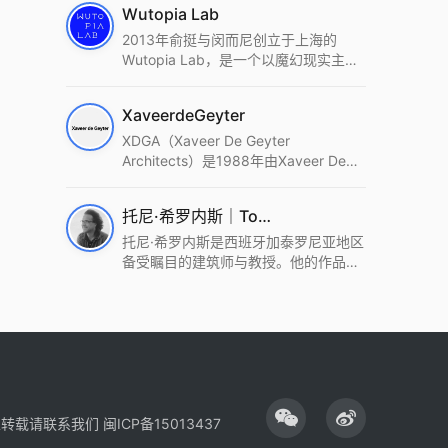
Wutopia Lab
2013年俞挺与闵而尼创立于上海的
Wutopia Lab，是一个以魔幻现实主
义，创造日常奇迹的全球本地化先锋建
筑设计事务所。Wutopia Lab以复杂系
XaveerdeGeyter
统这种新的思维范式为基础，以上海性
和生活性为介入设计的原点，以建筑为
XDGA（Xaveer De Geyter
工具，从而推动建筑学和社会学进步。
Architects）是1988年由Xaveer De
Wutopia Lab曾在2022 The Plan
Geyter在布鲁塞尔和巴黎创立的建筑、
Award中获Honourable Mention，在
城市与景观设计事务所。事务所以其激
托尼·希罗内斯｜Toni Gironès
2022 DFA中获Merit,2021 Architizer
进的设计方法、多元的专业团队和国际
A+ Firm Awards中获Special
化的作品著称，曾获密斯·凡·德罗奖、
托尼·希罗内斯是西班牙加泰罗尼亚地区
Mention：Best Young Firm，2020 IF
Bigmat奖等多项重要奖项。XDGA主张
备受瞩目的建筑师与教授。他的作品深
Design Award，入选2017、2019、
建筑不是固定功能或解决问题，而是开
深植根于当地环境，擅长运用本土材料
2021年度《安邸AD》AD100榜单，
启场地的潜在可能，处理不确定性，容
与可持续策略，创造性地处理边界、光
2018年Archdaily评选的a selection of
纳多样且未预见的生活场景。其作品涵
线与中间空间的过渡，以此提升空间的
the world’s best Architects，以及
盖文化、教育、居住、商业等多种类
可居住性。其代表作如塞罗巨石陵墓文
Architectural Record 评选的Design
型，遍布欧洲及全球。
化服务空间、巴达洛纳35住宅等，都体
Vanguard，是2018年度唯一入选的中
现了对场地历史的尊重与现代的转译，
国事务所。
展现出一种诗意的、缓慢的建筑叙事。
性转载请联系我们
闽ICP备15013437