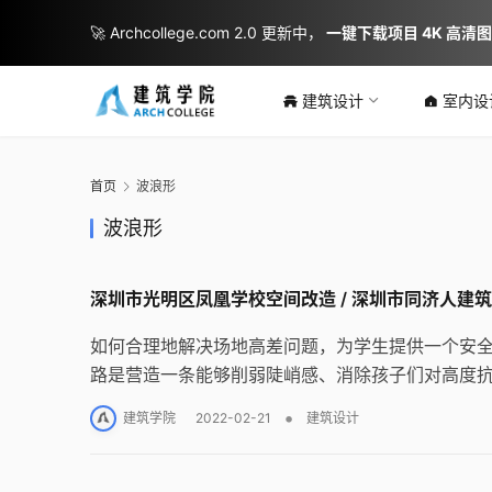
🚀 Archcollege.com 2.0 更新中，
一键下载项目 4K 高清
建筑设计
室内设
首页
波浪形
波浪形
深圳市光明区凤凰学校空间改造 / 深圳市同济人建
如何合理地解决场地高差问题，为学生提供一个安
路是营造一条能够削弱陡峭感、消除孩子们对高度
•
建筑学院
2022-02-21
建筑设计