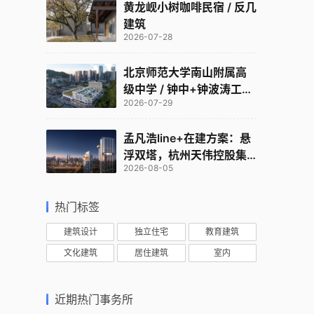
黄龙岘小树咖啡民宿 / 反几
建筑
2026-07-28
北京师范大学南山附属高
级中学 / 钟中+钟波涛工作
2026-07-29
室
孟凡浩line+在建方案：悬
浮双塔，杭州天伟控股集
2026-08-05
团总部
热门标签
建筑设计
独立住宅
教育建筑
文化建筑
居住建筑
室内
近期热门事务所