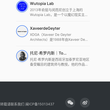
Wutopia Lab
2013年俞挺与闵而尼创立于上海的
Wutopia Lab，是一个以魔幻现实主
义，创造日常奇迹的全球本地化先锋建
筑设计事务所。Wutopia Lab以复杂系
XaveerdeGeyter
统这种新的思维范式为基础，以上海性
和生活性为介入设计的原点，以建筑为
XDGA（Xaveer De Geyter
工具，从而推动建筑学和社会学进步。
Architects）是1988年由Xaveer De
Wutopia Lab曾在2022 The Plan
Geyter在布鲁塞尔和巴黎创立的建筑、
Award中获Honourable Mention，在
城市与景观设计事务所。事务所以其激
托尼·希罗内斯｜Toni Gironès
2022 DFA中获Merit,2021 Architizer
进的设计方法、多元的专业团队和国际
A+ Firm Awards中获Special
化的作品著称，曾获密斯·凡·德罗奖、
托尼·希罗内斯是西班牙加泰罗尼亚地区
Mention：Best Young Firm，2020 IF
Bigmat奖等多项重要奖项。XDGA主张
备受瞩目的建筑师与教授。他的作品深
Design Award，入选2017、2019、
建筑不是固定功能或解决问题，而是开
深植根于当地环境，擅长运用本土材料
2021年度《安邸AD》AD100榜单，
启场地的潜在可能，处理不确定性，容
与可持续策略，创造性地处理边界、光
2018年Archdaily评选的a selection of
纳多样且未预见的生活场景。其作品涵
线与中间空间的过渡，以此提升空间的
the world’s best Architects，以及
盖文化、教育、居住、商业等多种类
可居住性。其代表作如塞罗巨石陵墓文
Architectural Record 评选的Design
型，遍布欧洲及全球。
化服务空间、巴达洛纳35住宅等，都体
Vanguard，是2018年度唯一入选的中
现了对场地历史的尊重与现代的转译，
国事务所。
展现出一种诗意的、缓慢的建筑叙事。
性转载请联系我们
闽ICP备15013437