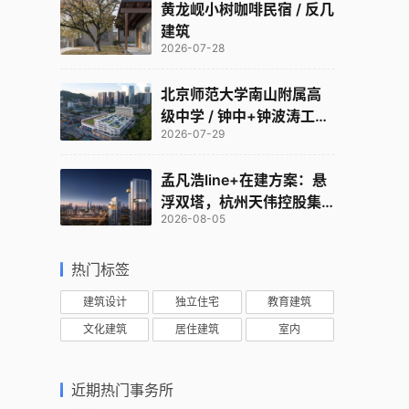
黄龙岘小树咖啡民宿 / 反几
建筑
2026-07-28
北京师范大学南山附属高
级中学 / 钟中+钟波涛工作
2026-07-29
室
孟凡浩line+在建方案：悬
浮双塔，杭州天伟控股集
2026-08-05
团总部
热门标签
建筑设计
独立住宅
教育建筑
文化建筑
居住建筑
室内
近期热门事务所