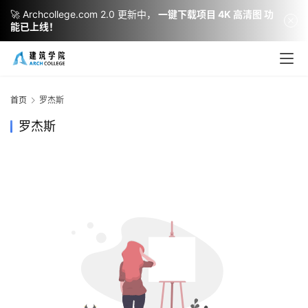
🚀 Archcollege.com 2.0 更新中，
一键下载项目 4K 高清图 功
能已上线！
建
筑
设
首页
罗杰斯
计
罗杰斯
室
内
设
计
城
市