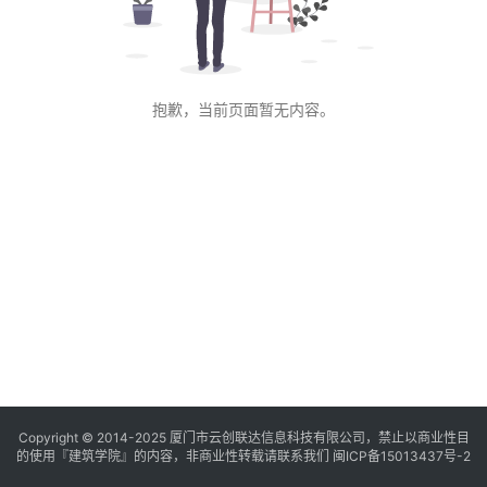
与
登录
注册
景
观
抱歉，当前页面暂无内容。
建
筑
专
教
极
速
工
作
流
Copyright © 2014-2025
厦门市云创联达信息科技有限公司，禁止以商业性目
的使用『建筑学院』的内容，非商业性转载请联系我们
闽ICP备15013437号-2