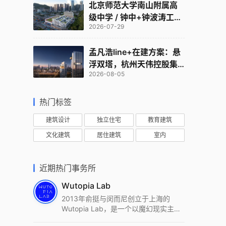
北京师范大学南山附属高
级中学 / 钟中+钟波涛工作
2026-07-29
室
孟凡浩line+在建方案：悬
浮双塔，杭州天伟控股集
2026-08-05
团总部
热门标签
建筑设计
独立住宅
教育建筑
文化建筑
居住建筑
室内
近期热门事务所
Wutopia Lab
2013年俞挺与闵而尼创立于上海的
Wutopia Lab，是一个以魔幻现实主
义，创造日常奇迹的全球本地化先锋建