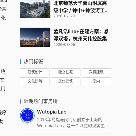
uu
北京师范大学南山附属高
经常
级中学 / 钟中+钟波涛工作
2026-07-29
室
简化
孟凡浩line+在建方案：悬
浮双塔，杭州天伟控股集
2026-08-05
团总部
热门标签
中跳
建筑设计
独立住宅
教育建筑
荐其
文化建筑
居住建筑
室内
以用
近期热门事务所
Wutopia Lab
。程序
2013年俞挺与闵而尼创立于上海的
太
Wutopia Lab，是一个以魔幻现实主
义，创造日常奇迹的全球本地化先锋建