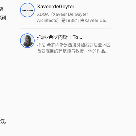
筑设计事务所。Wutopia Lab以复杂系
XaveerdeGeyter
统这种新的思维范式为基础，以上海性
增
和生活性为介入设计的原点，以建筑为
XDGA（Xaveer De Geyter
得到
工具，从而推动建筑学和社会学进步。
Architects）是1988年由Xaveer De
Wutopia Lab曾在2022 The Plan
Geyter在布鲁塞尔和巴黎创立的建筑、
Award中获Honourable Mention，在
城市与景观设计事务所。事务所以其激
托尼·希罗内斯｜Toni Gironès
2022 DFA中获Merit,2021 Architizer
进的设计方法、多元的专业团队和国际
A+ Firm Awards中获Special
化的作品著称，曾获密斯·凡·德罗奖、
托尼·希罗内斯是西班牙加泰罗尼亚地区
Mention：Best Young Firm，2020 IF
Bigmat奖等多项重要奖项。XDGA主张
备受瞩目的建筑师与教授。他的作品深
Design Award，入选2017、2019、
建筑不是固定功能或解决问题，而是开
深植根于当地环境，擅长运用本土材料
2021年度《安邸AD》AD100榜单，
启场地的潜在可能，处理不确定性，容
与可持续策略，创造性地处理边界、光
2018年Archdaily评选的a selection of
纳多样且未预见的生活场景。其作品涵
线与中间空间的过渡，以此提升空间的
the world’s best Architects，以及
盖文化、教育、居住、商业等多种类
可居住性。其代表作如塞罗巨石陵墓文
Architectural Record 评选的Design
型，遍布欧洲及全球。
化服务空间、巴达洛纳35住宅等，都体
Vanguard，是2018年度唯一入选的中
现了对场地历史的尊重与现代的转译，
国事务所。
展现出一种诗意的、缓慢的建筑叙事。
发现