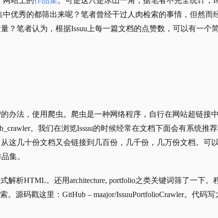
个网站上的
作品集
。可是这只是冰山一角，据笔者不完全统计，Iss
作品集中优秀的都筛出来呢？笔者曾经干过人肉检索的事情，但然而
量？笔者认为，根据Issuu上每一篇文档的点赞数，可以有一个
智的办法，使用爬虫。爬虫是一种网络程序，自行在网站超链接
eb_crawler
。我们在浏览Issuu的时候经常在文档下面会有系统推
，从这几十份文档又会链接到几百份，几千份，几万份文档。可
作品集。
解析HTML。还用architecture, portfolio之类关键词筛了一下
I搜索。源码戳这里：
GitHub – maajor/IssuuPortfolioCrawler
。代码写