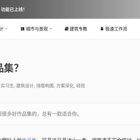
图 功能已上线！
计
城市与景观
建筑专教
极速工作流
品集？
,
实习生
,
建筑设计
,
排版构图
,
方案深化
,
经验
发现很多好作品集的，总有一款适合你。