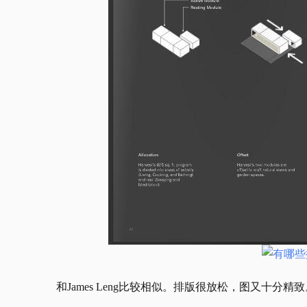
和
James Leng
比较相似。排版很放松，图又十分精致