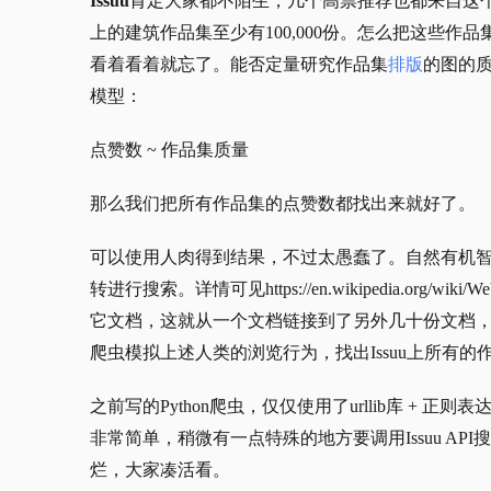
Issuu
肯定大家都不陌生，几个高票推荐也都来自这
上的建筑作品集至少有100,000份。怎么把这些
看着看着就忘了。能否定量研究作品集
排版
的图的质
模型：
点赞数 ~ 作品集质量
那么我们把所有作品集的点赞数都找出来就好了。
可以使用人肉得到结果，不过太愚蠢了。自然有机
转进行搜索。详情可见
https://en.wikipedia.org/wiki/W
它文档，这就从一个文档链接到了另外几十份文档
爬虫模拟上述人类的浏览行为，找出Issuu上所有的
之前写的Python爬虫，仅仅使用了urllib库 + 正则表达式
非常简单，稍微有一点特殊的地方要调用Issuu AP
烂，大家凑活看。