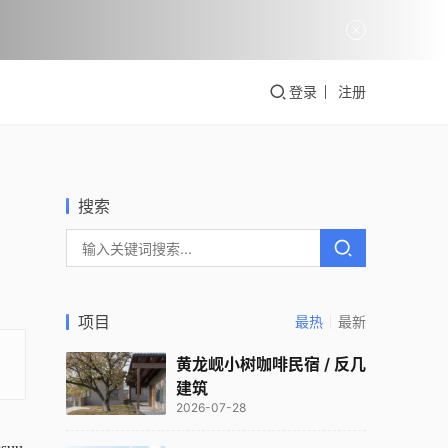
登录
注册
搜索
项目
最热
最新
黄龙岘小树咖啡民宿 / 反几
建筑
2026-07-28