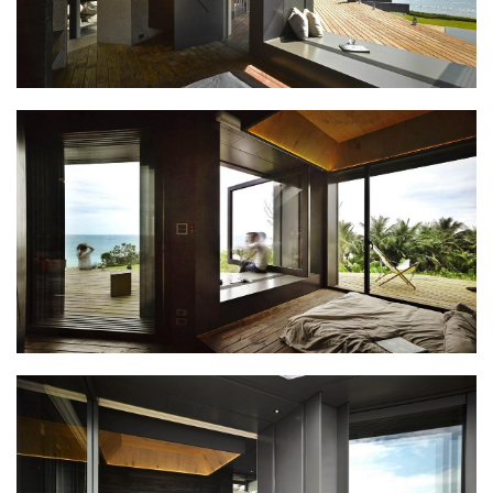
计
室
内
设
计
城
市
与
登录
注册
景
观
建
筑