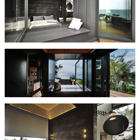
专
教
极
速
工
作
流