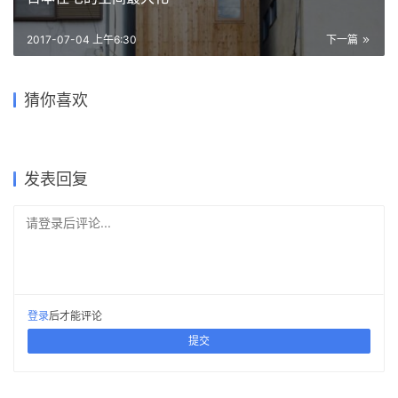
2017-07-04 上午6:30
下一篇
惠阳沙田镇第二小学 / 墨泰建
微醺的夜上海: 一个剧场与酒
衢州礼贤未来社区安置房 /
猜你喜欢
筑 + 博意建筑
吧的空间集合体 / 无定设计
龙城中轴华彩篇章·龙锦大厦 /
龙南村党群中心 / 森上建筑
gad杰地设计
独白美术馆 / Wutopia Lab
简和建筑
2022-11-14
2023-07-06
2024-05-17
2022-12-05
建筑设计
室内设计
2022-08-02
2023-03-16
公共建筑设计
住宅建筑设计
建筑设计
办公建筑设计
发表回复
请登录后评论...
登录
后才能评论
提交