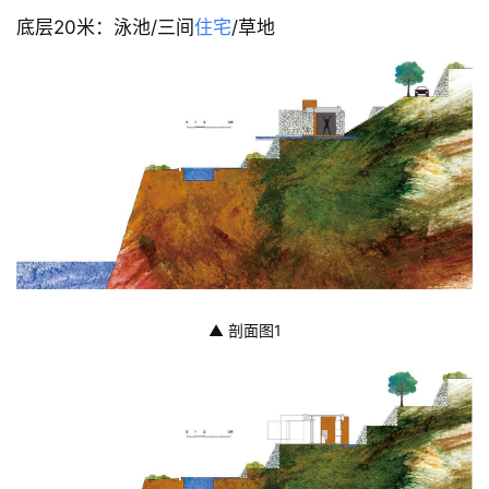
底层20米：泳池/三间
住宅
/草地
▲ 剖面图1