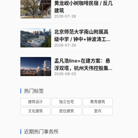
黄龙岘小树咖啡民宿 / 反几
建筑
2026-07-28
北京师范大学南山附属高
级中学 / 钟中+钟波涛工作
2026-07-29
室
孟凡浩line+在建方案：悬
浮双塔，杭州天伟控股集
2026-08-05
团总部
热门标签
建筑设计
独立住宅
教育建筑
文化建筑
居住建筑
室内
近期热门事务所