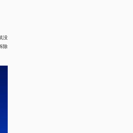
筑没
拆除