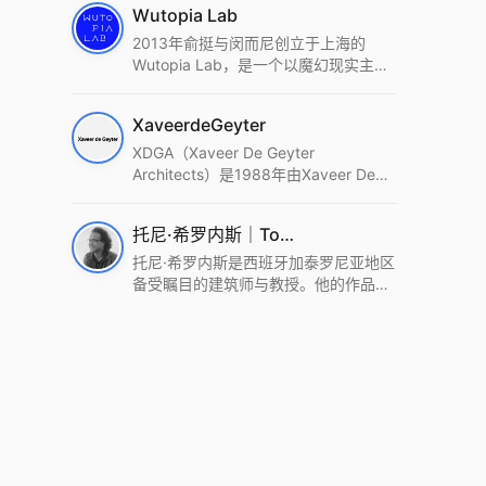
Wutopia Lab
2013年俞挺与闵而尼创立于上海的
Wutopia Lab，是一个以魔幻现实主
义，创造日常奇迹的全球本地化先锋建
筑设计事务所。Wutopia Lab以复杂系
XaveerdeGeyter
统这种新的思维范式为基础，以上海性
和生活性为介入设计的原点，以建筑为
XDGA（Xaveer De Geyter
工具，从而推动建筑学和社会学进步。
Architects）是1988年由Xaveer De
Wutopia Lab曾在2022 The Plan
Geyter在布鲁塞尔和巴黎创立的建筑、
Award中获Honourable Mention，在
城市与景观设计事务所。事务所以其激
托尼·希罗内斯｜Toni Gironès
2022 DFA中获Merit,2021 Architizer
进的设计方法、多元的专业团队和国际
A+ Firm Awards中获Special
化的作品著称，曾获密斯·凡·德罗奖、
托尼·希罗内斯是西班牙加泰罗尼亚地区
Mention：Best Young Firm，2020 IF
Bigmat奖等多项重要奖项。XDGA主张
备受瞩目的建筑师与教授。他的作品深
Design Award，入选2017、2019、
建筑不是固定功能或解决问题，而是开
深植根于当地环境，擅长运用本土材料
2021年度《安邸AD》AD100榜单，
启场地的潜在可能，处理不确定性，容
与可持续策略，创造性地处理边界、光
2018年Archdaily评选的a selection of
纳多样且未预见的生活场景。其作品涵
线与中间空间的过渡，以此提升空间的
the world’s best Architects，以及
盖文化、教育、居住、商业等多种类
可居住性。其代表作如塞罗巨石陵墓文
Architectural Record 评选的Design
型，遍布欧洲及全球。
化服务空间、巴达洛纳35住宅等，都体
Vanguard，是2018年度唯一入选的中
现了对场地历史的尊重与现代的转译，
国事务所。
展现出一种诗意的、缓慢的建筑叙事。