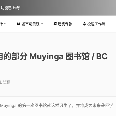
图 功能已上线！
计
城市与景观
建筑专教
极速工作流
分 Muyinga 图书馆 / BC
讯
,
资讯
uyinga 的第一座图书馆就这样诞生了，并将成为未来聋哑学