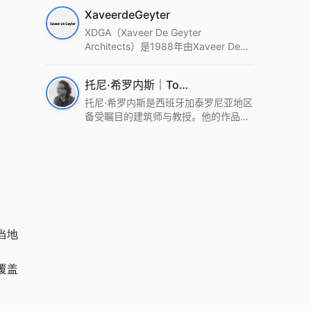
筑设计事务所。Wutopia Lab以复杂系
XaveerdeGeyter
统这种新的思维范式为基础，以上海性
和生活性为介入设计的原点，以建筑为
XDGA（Xaveer De Geyter
工具，从而推动建筑学和社会学进步。
Architects）是1988年由Xaveer De
Wutopia Lab曾在2022 The Plan
Geyter在布鲁塞尔和巴黎创立的建筑、
Award中获Honourable Mention，在
城市与景观设计事务所。事务所以其激
托尼·希罗内斯｜Toni Gironès
2022 DFA中获Merit,2021 Architizer
进的设计方法、多元的专业团队和国际
A+ Firm Awards中获Special
化的作品著称，曾获密斯·凡·德罗奖、
托尼·希罗内斯是西班牙加泰罗尼亚地区
Mention：Best Young Firm，2020 IF
Bigmat奖等多项重要奖项。XDGA主张
备受瞩目的建筑师与教授。他的作品深
Design Award，入选2017、2019、
建筑不是固定功能或解决问题，而是开
深植根于当地环境，擅长运用本土材料
2021年度《安邸AD》AD100榜单，
启场地的潜在可能，处理不确定性，容
与可持续策略，创造性地处理边界、光
2018年Archdaily评选的a selection of
纳多样且未预见的生活场景。其作品涵
线与中间空间的过渡，以此提升空间的
the world’s best Architects，以及
盖文化、教育、居住、商业等多种类
可居住性。其代表作如塞罗巨石陵墓文
Architectural Record 评选的Design
型，遍布欧洲及全球。
化服务空间、巴达洛纳35住宅等，都体
Vanguard，是2018年度唯一入选的中
现了对场地历史的尊重与现代的转译，
国事务所。
展现出一种诗意的、缓慢的建筑叙事。
当地
覆盖