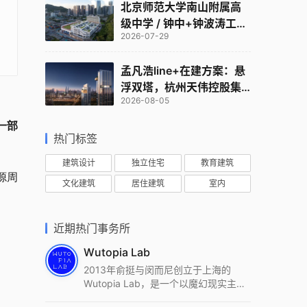
北京师范大学南山附属高
级中学 / 钟中+钟波涛工作
2026-07-29
室
孟凡浩line+在建方案：悬
浮双塔，杭州天伟控股集
2026-08-05
团总部
一部
热门标签
建筑设计
独立住宅
教育建筑
源周
文化建筑
居住建筑
室内
近期热门事务所
Wutopia Lab
2013年俞挺与闵而尼创立于上海的
Wutopia Lab，是一个以魔幻现实主
义，创造日常奇迹的全球本地化先锋建