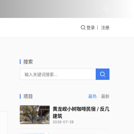
登录
注册
搜索
项目
最热
最新
黄龙岘小树咖啡民宿 / 反几
建筑
2026-07-28