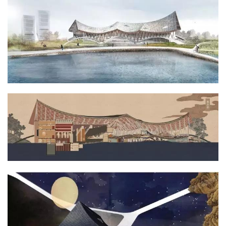
与
登录
注册
景
观
建
筑
专
教
极
速
工
作
流