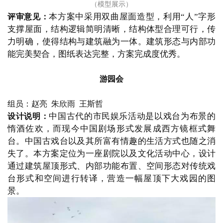
（模型展示）
本方案中采用双曲屋面造型，利用
“人”字形
评审意见：
支撑屋面，结构逻辑简明清晰，结构体型合理可行，传
力明确，使得结构与建筑融为一体。建筑形态与内部功
建
能完美契合，图纸表达完整，方案完成度优秀。
筑
设
游园会
计
组员：赵亮
  朱欣雨  王斯哲
中国古代的市民娱乐活动是以戏台为布景的
设计说明：
室
惰酒佐欢，而现今中国剧场形式发展成西方镜框式舞
内
台。中国古戏台以及其所富有情趣的生活方式也随之消
设
失了。本方案定位为一座剧院以及文化活动中心，设计
计
通过建筑屋顶形式、内部功能布置、空间形态对传统戏
台形式和空间进行转译，营造一幅屋顶下大戏园的图
景。
城
市