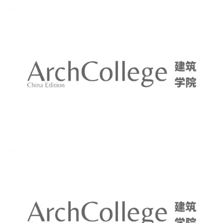
的牙齿可厉害着呢。