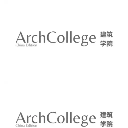
与
样的电动车，名为
“Vela”。颜值挺高，不过价格也不菲，为
登录
注册
景
1599美元。
观
建
筑
专
教
极
速
工
作
流