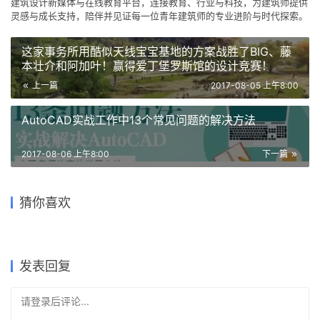
建筑设计新媒体与在线教育平台，连接教育、行业与科技，为建筑师提供
灵感与成长支持，陪伴并见证每一位青年建筑师的专业进阶与时代探索。
这家事务所用酷似天线宝宝基地的方案战胜了BIG、藤
本壮介和阿加叶！赢得爱丁堡罗斯馆的设计竞赛！
上一篇
2017-08-05 上午8:00
AutoCAD实战工作中13个常见问题的解决方法
2017-08-06 上午8:00
下一篇
构思草图VS建成之后——建筑
他画了10年建筑手绘，希望用
如何用马克笔表现建筑设计制
猜你喜欢
手绘风第二期 | 剖透表现
师手稿
用画笔致敬那些被拆除的经
每日福利 / 有人说想要中式建
他的10年扫除你对手绘的恐慌
图？
典。
筑钢笔速写，然后就有了
2019-06-07
2018-03-26
2017-09-28
2018-12-06
学生
建筑设计
2018-03-02
2018-01-20
建筑设计
建筑设计
建筑设计
图纸
发表回复
请登录后评论...