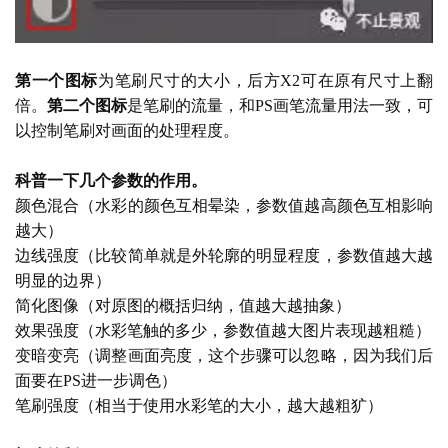
第一个图标
为笔刷尺寸的大小，后方
X2可在原有尺寸上翻
建
倍。
第二个图标
是笔刷的流量，和
PS画笔流量用法一致，可
筑
以控制笔刷对画面的处理程度。
设
计
科普一下几个参数的作用。
颜色混合（水彩的颜色互相晕染，参数值越高颜色互相影响
越大）
室
边线强度（比较简单就是外轮廓的明显程度，参数值越大越
内
明显的边界）
设
简化图像（对原图的概括归纳，值越大越抽象）
计
效果强度（水彩笔触的多少，参数值越大图片表现越粗糙）
变暗变亮（调整画面亮度，这个步骤可以忽略，因为我们后
面要在
PS进一步调色）
城
笔刷强度（相当于使用水彩笔的大小，越大越粗犷）
市