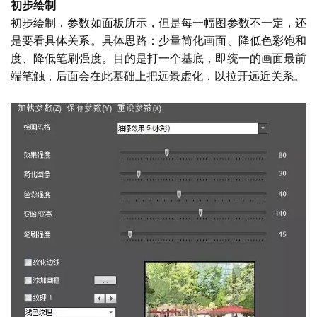
与
初步绘制
登录
注册
景
初步绘制，参数如面板所示，但是每一幅图参数不一定，还
观
是要看具体关系。具体思路：少量简化画面、降低色彩饱和
度、降低笔刷强度。目的是打一个基底，即统一的画面最前
端笔触，后面会在此基础上把远景虚化，以拉开远近关系。
建
筑
专
教
极
速
工
作
流