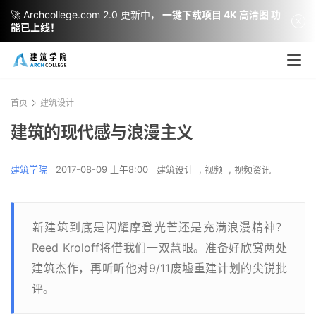
🚀 Archcollege.com 2.0 更新中，
一键下载项目 4K 高清图 功
能已上线！
首页
建筑设计
建筑的现代感与浪漫主义
建筑学院
2017-08-09 上午8:00
建筑设计
,
视频
,
视频资讯
​新建筑到底是闪耀摩登光芒还是充满浪漫精神？
Reed Kroloff将借我们一双慧眼。准备好欣赏两处
建筑杰作，再听听他对9/11废墟重建计划的尖锐批
评。