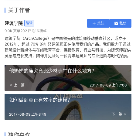
登录
注册
景
关于作者
观
建筑学院
编辑
关注
私信
9.0K
文章
202
评论
16
粉丝
建
建筑学院（ArchCollege）是中国领先的建筑师移动垂直社区，成立于
筑
2012年，超过 70% 的年轻建筑师正在使用我们的产品。我们致力于通过
专
建筑设计新媒体与在线教育平台，连接教育、行业与科技，为建筑师提供
灵感与成长支持，陪伴并见证每一位青年建筑师的专业进阶与时代探索。
教
他奶奶的庙究竟比少林寺牛在什么地方？
极
上一篇
2017-08-09 上午7:00
速
工
如何做到真正有效率的建模？
作
流
2017-08-09 上午8:49
下一篇
陈奕迅、吴彦祖、布拉德皮
特…这些被娱乐事业耽误了的
每日福利 / 20张建筑剖面分析
他只拍摄一种物体——建筑混
猜你喜欢