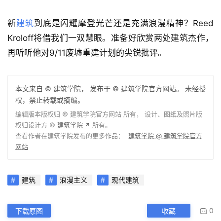
新
建筑
到底是闪耀摩登光芒还是充满浪漫精神？Reed 
Kroloff将借我们一双慧眼。准备好欣赏两处建筑杰作，
建
再听听他对9/11废墟重建计划的尖锐批评。
筑
设
计
本文来自 ©
建筑学院
， 发布于 ©
建筑学院官方网站
。 未经授
权，禁止转载或摘编。
编辑版本版权归 ©
建筑学院官方网站
所有， 设计、图纸及照片版
室
权归设计方 ©
建筑学院
所有。
↗
内
查看作者在建筑学院发布的更多作品：
建筑学院 @ 建筑学院官方
设
网站
计
建筑
浪漫主义
现代建筑
城
市
0
下载原图
收藏
与