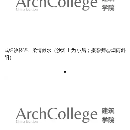
或礁石丛生、惊涛拍岸
（摄影师
@烟雨斜
山海相连之处，
阳）
▼