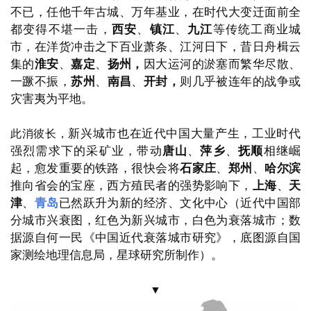
不已，
任他千年古城、万年基业，
在时代大变迁面前全
都变得不堪一击，
西安
、
镇江
、
九江
等传统工商业城
市，
在洋货冲击之下百业萧条、江河日下，
昔日舟楫云
集的
淮安
、
嘉定
、
扬州，
因大运河的淤塞而繁华尽散、
一蹶不振，
苏州
、
南昌
、
开封，
则几乎被连年的战争或
灾害夷为平地。
新兴城市也在近代中国大量产生，
工业时代
此消彼长，
强烈需求下的采矿业，
带动
唐山
、
萍乡
、
抚顺
相继崛
起，
愈发重要的铁路，
很快会将
石家庄
、
郑州
、
哈尔滨
推向省会的宝座，
西方殖民者的强势影响下，
上海
、
天
津
、
青岛
已然跃升为新的经济、文化中心
（近代中国部
分城市兴衰图，红色为新兴城市，白色为衰落城市；数
据源自何一民《中国近代衰落城市研究》，底图源自国
家测绘地理信息局，星球研究所制作）。
▼