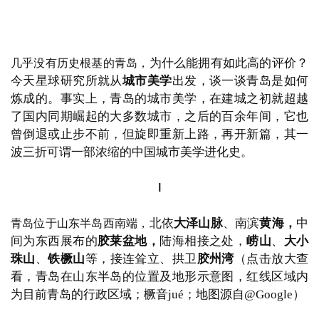
为什么能拥有如此高的评价？
几乎没有历史根基的青岛，
今天星球研究所就从
城市美学
出发，
谈一谈青岛是如何
炼成的。
事实上，青岛的城市美学，
在建城之初就超越
了国内同期崛起的大多数城市，
之后的百余年间，
它也
曾倒退或止步不前，
但旋即重新上路，再开新篇，
其一
波三折可谓一部浓缩的中国城市美学进化史。
Ⅰ
北依
大泽山脉
、南滨
黄海，
中
青岛位于山东半岛西南端，
间为东西展布的
胶莱盆地，
陆海相接之处，
崂山
、
大小
珠山
、
铁橛山
等，
接连耸立、拱卫
胶州湾
（点击放大查
看，青岛在山东半岛的位置及地形示意图，红线区域内
为目前青岛的行政区域；橛音
jué；地图源自@Google）