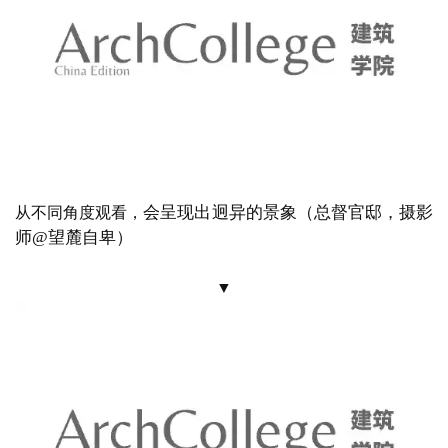
甚至登上脚手架检查施工质量，
决不允许一点纰漏，
所
有行政建筑、宗教建筑、住宅，
也都通过立法手段做了
非常详细的规定
（引自德租时期的法律文件《买地办理
章程》）
▼
“房屋的高度控制在18米以下及楼层最高为 3 层。建筑物所
占面积应在宅地面积的 6/10 以下。相邻建筑的间距为 3 
米，有窗户时为 4 米”
即
建筑外形不能重
其中一项规定对青岛的影响更为直观，
复，
这一规定直接导致，
各种风格、样式的建筑纷纷在
青岛落地，
例如30米高的
总督官邸，
建筑面积超过
4000
平方米，
是德租时期青岛最豪华的建筑之一，
为新罗马
风与青年风格派的结合，
大面积的券柱式开敞外廊，
以
及有序排列的花岗岩饰面，
使得建筑极为生动
（从信号
山拍摄的总督官邸，
1957年毛泽东曾经入住，摄影师@
王恺）