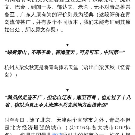
文、巴金，
到闻一多、郁达夫、老舍，
无不对青岛推崇
备至，
广东人康有为的评价则最为经典
（这段评价在青
岛流传甚广，并有多个不同版本，我们未能考证到其原
始出处，所以原文存疑）。
▼
“绿树青山，不寒不暑，碧海蓝天，可舟可车，中国第一”
（语出自梁实秋《忆青
杭州人梁实秋更是将青岛捧若天堂
岛》）
▼
“我虽然足迹不广，但北自辽东，南至百粤，也走过了十几
省，窃以为真正令人流连不忍去的地方应推青岛”
除了北京、天津两个直辖市之外，
青岛不但
时至今日，
是北方经济最强的城市
（以
2016年各大城市GDP排