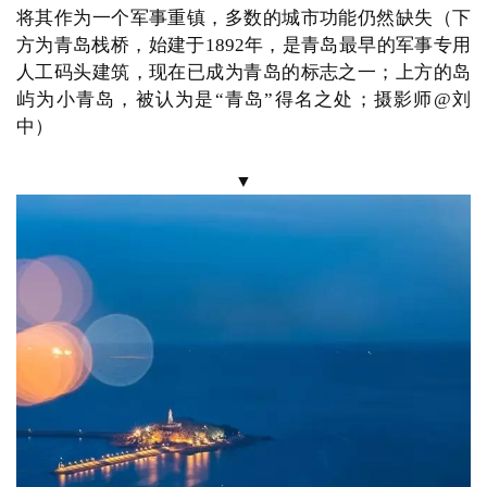
建
筑
已经形成了数百个村落，
人口多达数万人
到清代时，
设
（崂山边的渔村，摄影师
@烟雨斜阳）
计
▼
室
内
设
计
城
市