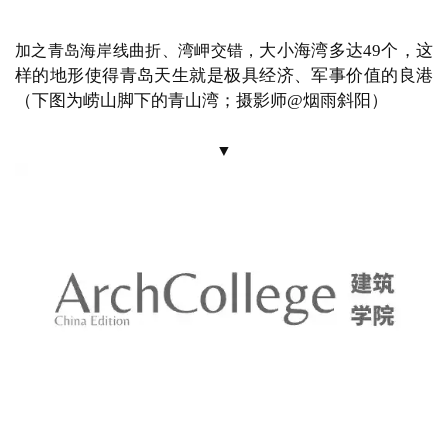
郁郁葱葱、与世隔绝
（火山
远离海岸之处则是岛屿林立，
喷发形成的竹岔岛，摄影师@卢晖）
▼