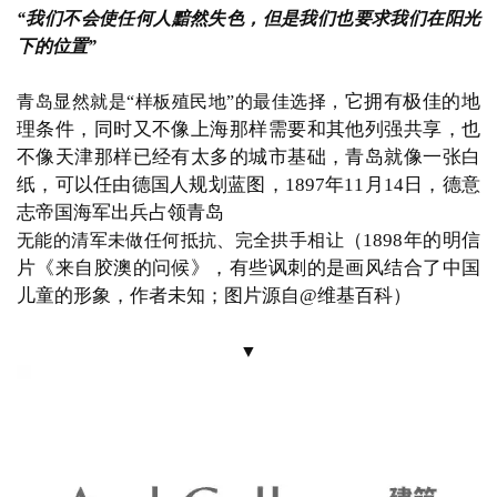
Ⅱ
德国著名的地理学家
李希霍芬，
真正发掘青岛潜力的是，
他曾在中国实地考察数年，
之后便极力向德国政府提议
占领青岛
（李希霍芬对中国极为了解，因其是
“丝绸之
路”概念的首次提出者，而被中国人熟知；鲁迅曾在其地
理著作《中国地质概论》中说：自李氏游历以来，胶州
早非我有矣；下面李希霍芬的话转引自郭双林《晚清外
国“探险家”在华活动述论》）
▼
“此地可以建设一个伸展到华北的铁路网······欲图远东势力之
发达，非占胶州湾不可”
虽然错过了列强瓜分世界
19世纪末的德国刚刚统一不久，
的黄金时期，
却后来居上，
其经济增长速度大大超过英
法等传统强国，
于是他们有了一个更大的野心，
即通过