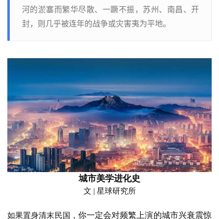
河的淤塞而繁华尽散、一蹶不振，苏州、南昌、开
封，则几乎被连年的战争或灾害夷为平地。
城市美学进化史
文
 | 星球研究所
你一定会对频繁上演的城市兴衰震惊
如果置身清末民国，