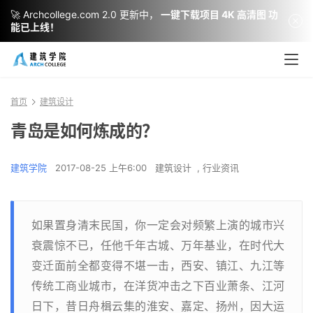
🚀 Archcollege.com 2.0 更新中，
一键下载项目 4K 高清图 功
能已上线！
首页
建筑设计
青岛是如何炼成的？
建筑学院
2017-08-25 上午6:00
建筑设计
,
行业资讯
如果置身清末民国，你一定会对频繁上演的城市兴
衰震惊不已，任他千年古城、万年基业，在时代大
变迁面前全都变得不堪一击，西安、镇江、九江等
传统工商业城市，在洋货冲击之下百业萧条、江河
日下，昔日舟楫云集的淮安、嘉定、扬州，因大运