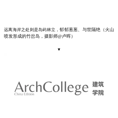
（沙滩上为小船；摄影师
@烟雨斜
或细沙轻语、柔情似水
阳）
▼