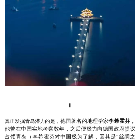
与
登录
注册
景
观
为巩固海防，
清廷派兵驻防青岛，
修建总兵衙
1892年，
门、炮台、栈桥，
宽窄不一的街道以及
60余家商铺也随
之出现，
青岛作为一个萌芽城市正式登上历史舞台，
但
建
在此时，
我们并没有充分认识到青岛的巨大潜力，
只是
筑
将其作为一个军事重镇，
多数的城市功能仍然缺失
（下
专
方为青岛栈桥，始建于
1892年，是青岛最早的军事专用
教
人工码头建筑，现在已成为青岛的标志之一；上方的岛
屿为小青岛，被认为是“青岛”得名之处；摄影师@刘
中）
极
速
▼
工
作
流