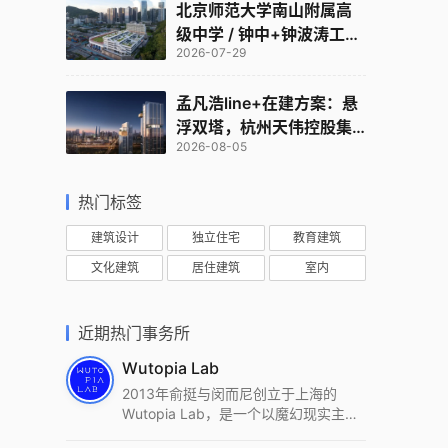
北京师范大学南山附属高
级中学 / 钟中+钟波涛工作
2026-07-29
室
孟凡浩line+在建方案：悬
浮双塔，杭州天伟控股集
2026-08-05
团总部
热门标签
建筑设计
独立住宅
教育建筑
文化建筑
居住建筑
室内
近期热门事务所
Wutopia Lab
2013年俞挺与闵而尼创立于上海的
Wutopia Lab，是一个以魔幻现实主
义，创造日常奇迹的全球本地化先锋建