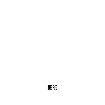
极
速
工
作
流
图纸