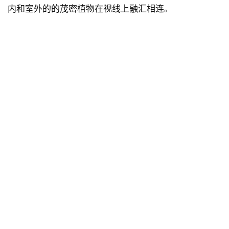
内和室外的的茂密植物在视线上融汇相连。
建
筑
设
计