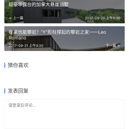
超豪华露台的加拿大悬崖别墅
上一篇
2017-09-20 上午9:30
在家也能攀岩？“Y”形柱撑起的攀岩之家——Leo
Romano
2017-09-21 上午9:30
下一篇
黑白分明，光影交织的“空”
《海的呼吸》大理青绿半山酒
GUMPHA House—造型原
间：913住宅 / Charged
猜你喜欢
店改造设计 / 寻常设计
始，风格奇幻的洞穴式住宅
Outhouse——远离喧嚣，避
构筑在砂岩之上的混凝土书屋
落入自然怀抱的无边泳池
Voids
世而居
住宅 / luigi rosselli
2022-02-18
2017-09-07
2017-09-25
2017-11-30
建筑设计
独立住宅设计
2017-08-08
2017-11-28
独立住宅设计
独立住宅设计
独立住宅设计
独立住宅设计
发表回复
请登录后评论...