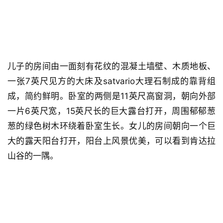
儿子的房间由一面刻有花纹的混凝土墙壁、木质地板、
一张7英尺见方的大床及satvario大理石制成的靠背组
成，简约鲜明。卧室的两侧是11英尺高窗洞，朝向外部
一片6英尺宽，15英尺长的巨大露台打开，周围郁郁葱
葱的绿色树木环绕着卧室生长。女儿的房间朝向一个巨
大的露天阳台打开，阳台上风景优美，可以看到肯达拉
山谷的一隅。