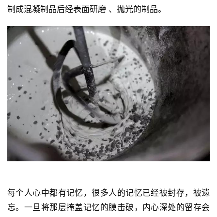
水磨石是将碎石、玻璃、石英石等骨料拌入水泥粘接料
制成混凝制品后经表面研磨 、抛光的制品。