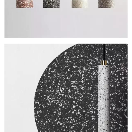
建
筑
设
计
室
内
设
计
城
市