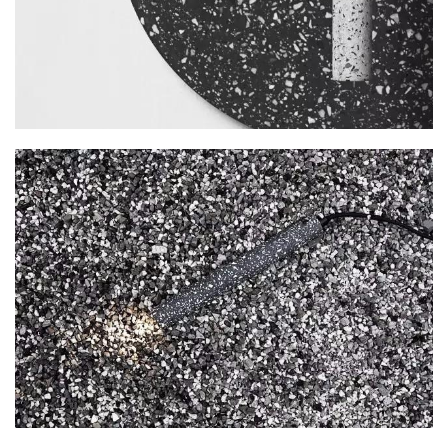
与
登录
注册
景
观
建
筑
专
教
极
速
工
作
流