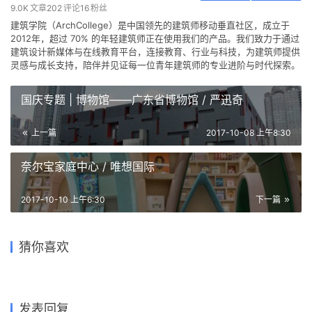
9.0K
文章
202
评论
16
粉丝
建筑学院（ArchCollege）是中国领先的建筑师移动垂直社区，成立于
2012年，超过 70% 的年轻建筑师正在使用我们的产品。我们致力于通过
建筑设计新媒体与在线教育平台，连接教育、行业与科技，为建筑师提供
灵感与成长支持，陪伴并见证每一位青年建筑师的专业进阶与时代探索。
国庆专题 | 博物馆——广东省博物馆 / 严迅奇
上一篇
2017-10-08 上午8:30
奈尔宝家庭中心 / 唯想国际
2017-10-10 上午6:30
下一篇
将丝丝温情与慰藉施与历史的
PES-Architects 赢得上海潜
苦难——达拉斯大屠杀人权纪
全东北最大的清水混凝土巨构
圣罗兰马拉喀什博物馆 /
猜你喜欢
艇博物馆设计竞赛
念馆 / OMNIPLAN
地下建筑：砼殿 / Wutopia
太湖边上，与水的对话——苏
Studio KO
浓郁中世纪工业风的谷仓住宅
Lab
州非物质文化遗产博物馆
2021-08-19
2019-10-16
2019-10-08
2018-02-07
建筑设计
建筑设计
2023-06-08
2017-08-21
建筑设计
住宅建筑设计
公共建筑设计
文化建筑设计
发表回复