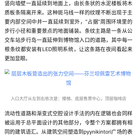
竖向墙壁一直延续到地面上，由长条状的水泥楼板将木
城
质板条隔离开来。这种斑马线一样的纹理不断出现于主
市
要内部空间中并一直延续到室外，“占据”周围环境里的
与
登录
注册
步行小径和重要景点的地面铺装。条纹主路是一条从公
景
观
交车站步行岛一直延伸到博物馆入口的道路，其中每一
根条纹都安装有LED照明系统，让这条路在夜间看起来
更加显眼。
建
筑
专
教
入口大厅从左到右依次是：楼梯、底层售票中心，顶层咖啡店
极
流动性道路和渐变式空腔设计手法的内在逻辑也会同样
速
被运用于总平面设计的其他部分，令整个方案都拥有相
工
作
同的建筑语汇。从建筑空间塑造到pyynikintori广场的表