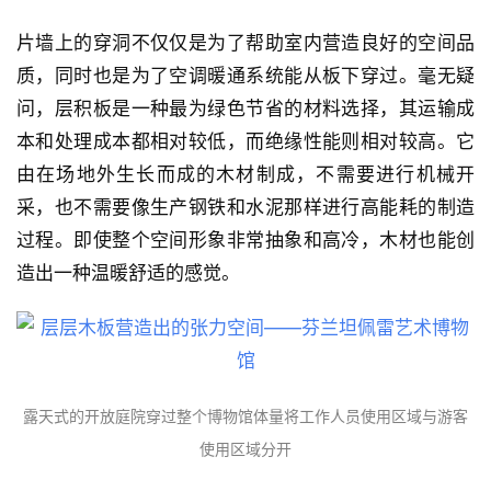
片墙上的穿洞不仅仅是为了帮助室内营造良好的空间品
质，同时也是为了空调暖通系统能从板下穿过。毫无疑
问，层积板是一种最为绿色节省的材料选择，其运输成
本和处理成本都相对较低，而绝缘性能则相对较高。它
由在场地外生长而成的木材制成，不需要进行机械开
建
采，也不需要像生产钢铁和水泥那样进行高能耗的制造
筑
过程。即使整个空间形象非常抽象和高冷，木材也能创
设
造出一种温暖舒适的感觉。
计
室
内
设
露天式的开放庭院穿过整个博物馆体量将工作人员使用区域与游客
计
使用区域分开