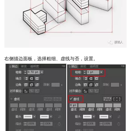
右侧描边面板，选择粗细、虚线与否，设置。
建
筑
设
计