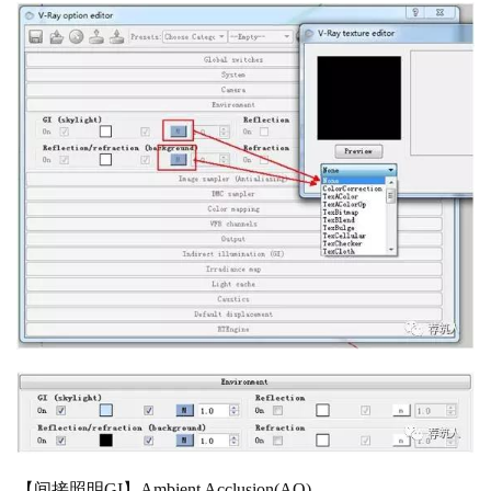
【间接照明
GI】Ambient Acclusion(AO)