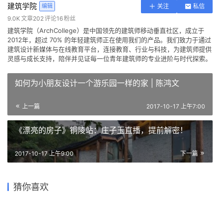
建筑学院
编辑
关注
私信
9.0K
文章
202
评论
16
粉丝
建筑学院（ArchCollege）是中国领先的建筑师移动垂直社区，成立于
2012年，超过 70% 的年轻建筑师正在使用我们的产品。我们致力于通过
建筑设计新媒体与在线教育平台，连接教育、行业与科技，为建筑师提供
灵感与成长支持，陪伴并见证每一位青年建筑师的专业进阶与时代探索。
如何为小朋友设计一个游乐园一样的家 | 陈鸿文
上一篇
2017-10-17 上午7:00
《漂亮的房子》铜陵站：庄子玉直播，提前解密！
2017-10-17 上午9:00
下一篇
24亿人的生存危机！BIG重磅
用一叶屋顶整合的交通枢
BIG和Kilo设计的维珍超回路列
发布2050诺亚方舟计划，要
深圳前海湾 PRISMA 大厦 /
猜你喜欢
纽/BIG
车“飞马号”吊舱首次搭载乘客
大地上的拼盘游戏——东奥斯
哥本哈根动物园阴阳熊猫馆 /
让城市漂起来！
BIG
丁区体育馆 / BIG
BIG
2021-05-28
2020-11-20
2019-04-11
2023-02-17
交通建筑设计
建筑设计
2017-12-10
2022-01-27
建筑设计
城市综合体