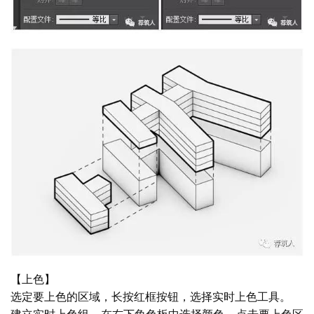
室
内
设
计
城
市
与
登录
注册
景
观
建
筑
【上色】
专
选定要上色的区域，长按红框按钮，选择实时上色工具。
教