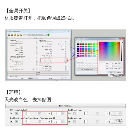
【全局开关】
材质覆盖打开，把颜色调成
254白。
【环境】
天光改白色，去掉贴图