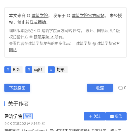
0
下载原图
收藏
关于作者
建筑学院
编辑
关注
私信
9.0K
文章
202
评论
16
粉丝
建筑学院（ArchCollege）是中国领先的建筑师移动垂直社区，成立于
2012年，超过 70% 的年轻建筑师正在使用我们的产品。我们致力于通过
建筑设计新媒体与在线教育平台，连接教育、行业与科技，为建筑师提供
灵感与成长支持，陪伴并见证每一位青年建筑师的专业进阶与时代探索。
Lumion的爆炸式进步，把我从床上炸醒了
上一篇
2017-10-19 上午7:00
经验｜制作电影级效果图——渔村港口的诗意表现
2017-10-20 上午6:19
下一篇
冲出混凝土框架的盒子，伊斯