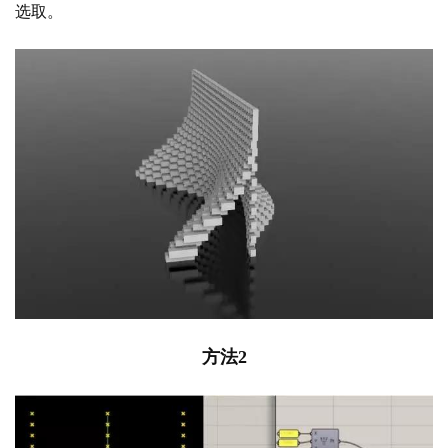
计
室
内
设
计
城
市
与
方法
2
登录
注册
景
观
建
筑