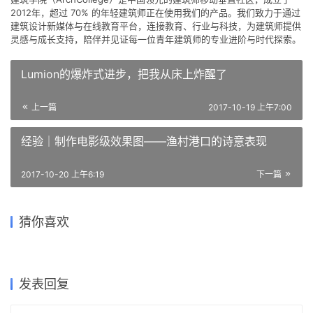
坦布尔绘画与雕塑美术馆 /
BIG携手Hijjas和Ramboll为马
EAA – Emre Arolat
来西亚槟城南岛打造生物多样
建筑促进多学科协同：丹麦神
WeGrow，能让家长与孩子共
猜你喜欢
Architecture
性城市
恰在水域之间——私人画廊与
从广场走上屋面-布拉格伏尔
经科学中心方案 / BIG
同成长的校园 / BIG
住宅
塔瓦爱乐音乐厅 / BIG
2022-07-06
2020-08-24
2022-03-22
2018-11-09
建筑设计
城市规划
2018-07-27
2022-05-24
办公建筑设计
建筑设计
建筑设计
公共建筑设计
发表回复
请登录后评论...
登录
后才能评论
提交