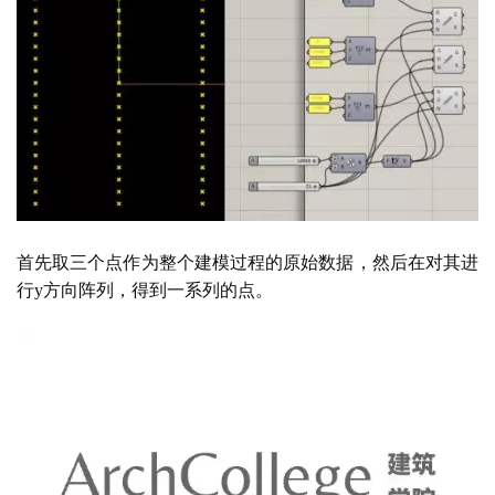
专
教
极
速
工
首先取三个点作为整个建模过程的原始数据，然后在对其进
作
行
y方向阵列，得到一系列的点。
流