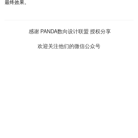
本文来自 ©
建筑学院
， 发布于 ©
建筑学院官方网站
。 未经授
权，禁止转载或摘编。
编辑版本版权归 ©
建筑学院官方网站
所有， 设计、图纸及照片版
权归设计方 ©
建筑学院
所有。
↗
查看作者在建筑学院发布的更多作品：
建筑学院 @ 建筑学院官方
网站
BIG
画廊
蛇形