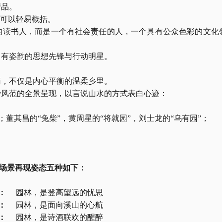
产品。
”可以轻易概括。
的读书人，而是一个有社会责任的人，一个具有公众色彩的文化
，有姿韵的思想先锋与行动明星。
药，不仅是内心平衡的温柔乡里。
骨风范的全景呈现，以言说山水的方式表白心迹：
昌的“兔柴”，黄周星的“将就园”，刘士龙的“乌有园”；           
场景再现姿态五种如下：
：
 园林，是登高望远的忧思
：
 园林，是面向溪山的心航
：
 园林，是诗酒联欢的醒醉