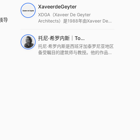
筑设计事务所。Wutopia Lab以复杂系
XaveerdeGeyter
统这种新的思维范式为基础，以上海性
和生活性为介入设计的原点，以建筑为
XDGA（Xaveer De Geyter
领导
工具，从而推动建筑学和社会学进步。
Architects）是1988年由Xaveer De
Wutopia Lab曾在2022 The Plan
Geyter在布鲁塞尔和巴黎创立的建筑、
Award中获Honourable Mention，在
城市与景观设计事务所。事务所以其激
托尼·希罗内斯｜Toni Gironès
2022 DFA中获Merit,2021 Architizer
进的设计方法、多元的专业团队和国际
A+ Firm Awards中获Special
化的作品著称，曾获密斯·凡·德罗奖、
托尼·希罗内斯是西班牙加泰罗尼亚地区
Mention：Best Young Firm，2020 IF
Bigmat奖等多项重要奖项。XDGA主张
备受瞩目的建筑师与教授。他的作品深
Design Award，入选2017、2019、
建筑不是固定功能或解决问题，而是开
深植根于当地环境，擅长运用本土材料
2021年度《安邸AD》AD100榜单，
启场地的潜在可能，处理不确定性，容
与可持续策略，创造性地处理边界、光
2018年Archdaily评选的a selection of
纳多样且未预见的生活场景。其作品涵
线与中间空间的过渡，以此提升空间的
   
the world’s best Architects，以及
盖文化、教育、居住、商业等多种类
可居住性。其代表作如塞罗巨石陵墓文
Architectural Record 评选的Design
型，遍布欧洲及全球。
化服务空间、巴达洛纳35住宅等，都体
Vanguard，是2018年度唯一入选的中
现了对场地历史的尊重与现代的转译，
国事务所。
展现出一种诗意的、缓慢的建筑叙事。