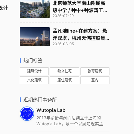
北京师范大学南山附属高
设计
级中学 / 钟中+钟波涛工作
2026-07-29
室
孟凡浩line+在建方案：悬
浮双塔，杭州天伟控股集
2026-08-05
团总部
热门标签
建筑设计
独立住宅
教育建筑
文化建筑
居住建筑
室内
近期热门事务所
Wutopia Lab
2013年俞挺与闵而尼创立于上海的
Wutopia Lab，是一个以魔幻现实主
义，创造日常奇迹的全球本地化先锋建