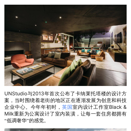
UNStudio
2013
与
年首次公布了卡纳莱托塔楼的设计方
案，当时围绕着老街的地区正在逐渐发展为创意和科技
Black & 
企业中心。
今年年初时，
英国
室内设计工作室
Milk
重新为公寓设计了室内装潢，让每一套住房都拥有
“低调奢华”的感觉。