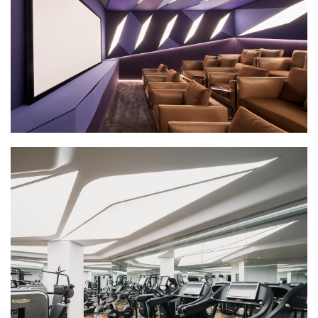
城
市
与
登录
注册
景
观
建
筑
专
教
极
速
工
作
流