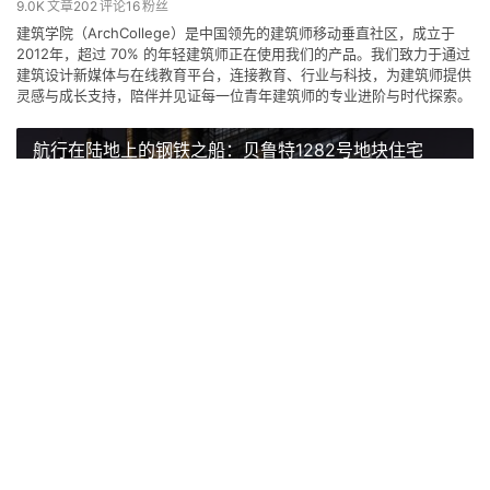
9.0K
文章
202
评论
16
粉丝
建筑学院（ArchCollege）是中国领先的建筑师移动垂直社区，成立于
2012年，超过 70% 的年轻建筑师正在使用我们的产品。我们致力于通过
建筑设计新媒体与在线教育平台，连接教育、行业与科技，为建筑师提供
灵感与成长支持，陪伴并见证每一位青年建筑师的专业进阶与时代探索。
航行在陆地上的钢铁之船：贝鲁特1282号地块住宅
上一篇
2017-11-02 上午9:30
耶鲁大学建筑系学生作品，安置了那些无家可归的流浪
者
2017-11-10 上午6:30
下一篇
七七事变纪念碑 the July 7th
本世纪最性感的大脑，设计鬼
Incident of 1937 | 卡莫迪·格
栖于枝梢——日本MK公寓 /
布鲁克林一座室外露台层层跌
猜你喜欢
方格框之家
才Thomas Heatherwick
罗克建筑事务所｜Carmody
学霸夫妻一家三口住6层楼，
1-1 architects
落的转角公寓
Groarke
还有洋气麻将房！
2019-01-24
2018-01-01
2019-09-26
2017-07-25
住宅建筑设计
建筑设计
2025-11-28
2018-03-16
住宅建筑设计
建筑设计
公共建筑设计
建筑设计
发表回复