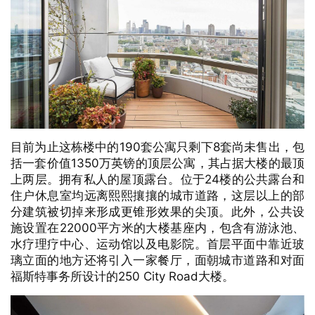
190
8
目前为止这栋楼中的
套公寓只剩下
套尚未售出，包
1350
括一套价值
万英镑的顶层公寓，其占据大楼的最顶
24
上两层。拥有私人的屋顶露台。
位于
楼的公共露台和
住户休息室均远离熙熙攘攘的城市道路，这层以上的部
分建筑被切掉来形成更锥形效果的尖顶。
此外，公共设
22000
施设置在
平方米的大楼基座内，包含有游泳池、
水疗理疗中心、运动馆以及电影院。
首层平面中靠近玻
璃立面的地方还将引入一家餐厅，面朝城市道路和对面
250 City Road
福斯特事务所设计的
大楼。