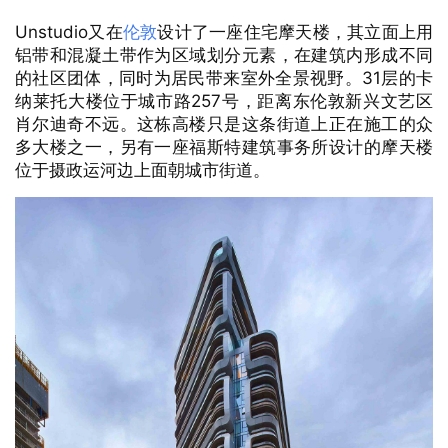
Unstudio
又在
伦敦
设计了一座住宅摩天楼，其立面上用
铝带和混凝土带作为区域划分元素，在建筑内形成不同
31
的社区团体，同时为居民带来室外全景视野。
层的卡
257
纳莱托大楼位于城市路
号，距离东伦敦新兴文艺区
肖尔迪奇不远。这栋高楼只是这条街道上正在施工的众
多大楼之一，另有一座福斯特建筑事务所设计的摩天楼
位于摄政运河边上面朝城市街道。