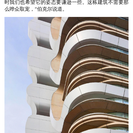
时我们也希望它的姿态要谦逊一些。这栋建筑不需要那
么哗众取宠，”伯克尔说道。