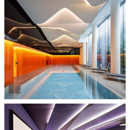
建
筑
设
计
室
内
设
计