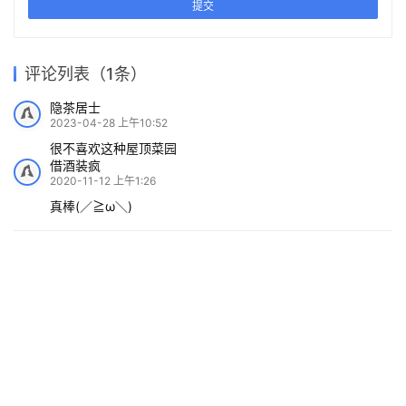
意
2017-11-22 上午7:30
下一篇
日常风景下自然生长的空间：
杭州亚运村技术官员村：小街
“伞之丘”生活方式集合店 /
陕西希望工程校园图书馆2.0 /
密路的未来社区 / goa大象设
猜你喜欢
line+建筑事务所+gad
垣建筑
重庆北辰售楼处 / 中机中联工
在上海新天地的魔盒里遇见对
计
飞翔的红山 / Wutopia Lab
程有限公司
的人
2021-09-09
2023-12-18
2023-09-28
2022-11-03
商业建筑设计
公共建筑设计
2018-02-05
2019-03-21
住宅建筑设计
商业建筑设计
商业建筑设计
艺术
发表回复
请登录后评论...
登录
后才能评论
提交