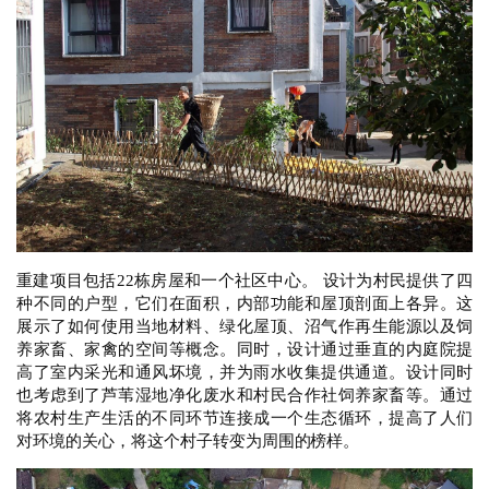
重建项目包括22栋房屋和一个社区中心。 设计为村民提供了四
种不同的户型，它们在面积，内部功能和屋顶剖面上各异。这
展示了如何使用当地材料、绿化屋顶、沼气作再生能源以及饲
养家畜、家禽的空间等概念。同时，设计通过垂直的内庭院提
高了室内采光和通风坏境，并为雨水收集提供通道。设计同时
也考虑到了芦苇湿地净化废水和村民合作社饲养家畜等。通过
将农村生产生活的不同环节连接成一个生态循环，提高了人们
对环境的关心，将这个村子转变为周围的榜样。