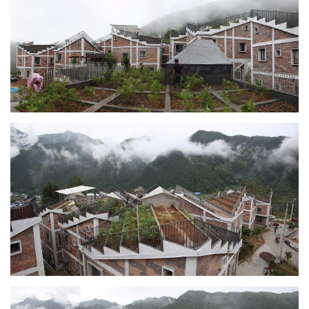
建
筑
设
计