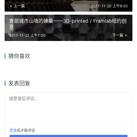
中国
灾后重建
1
下载原图
收藏
关于作者
建筑学院
编辑
关注
私信
9.0K
文章
202
评论
16
粉丝
建筑学院（ArchCollege）是中国领先的建筑师移动垂直社区，成立于
2012年，超过 70% 的年轻建筑师正在使用我们的产品。我们致力于通过
建筑设计新媒体与在线教育平台，连接教育、行业与科技，为建筑师提供
灵感与成长支持，陪伴并见证每一位青年建筑师的专业进阶与时代探索。
捏造的风景——北京后海“嵯峨馆” ,一座西厢房的空间
把戏 / 神奇建筑研究室
上一篇
2017-11-20 上午6:30
寄居城市山墙的蜂巢——3D-printed / Framlab纽约创