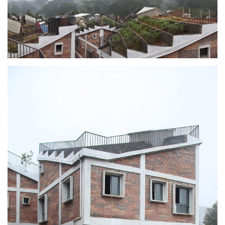
室
内
设
计
城
市
与
登录
注册
景
观
建
筑
专