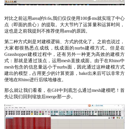
建
筑
设
对比之前运用
area的9.6s,我们仅仅使用100多ms就实现了中心
计
点（即面的质心）的提取。大大节约了运算量和运算时间，
这也是之前我提到不推荐使用area的原因。
第二种方式则是对建模逻辑、方式的优化了。之前也说过，
室
大家都很熟悉点成线，线成面的
nurbs建模方式。但是在
内
Grasshopper建模过程中，还有另外一种更为高效的建模方
设
式：那就是通过顶点，运用mesh直接成面。由于在Rhino中
计
mesh包含的信息量远小于nurbs面，因此通过这种建模方式
建出的模型，占用更少的计算资源，bake出来后可以非常方
便地在Rhino进行后续地修改。
城
那么就让我们看看，在
GH中到底怎么通过mesh建模吧！首
市
先让我们回到缩放后merge那一步。
与
登录
注册
景
观