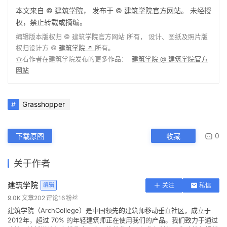
权，禁止转载或摘编。
编辑版本版权归 ©
建筑学院官方网站
所有， 设计、图纸及照片版
权归设计方 ©
建筑学院
所有。
↗
查看作者在建筑学院发布的更多作品：
建筑学院 @ 建筑学院官方
网站
Grasshopper
0
下载原图
收藏
关于作者
建筑学院
编辑
关注
私信
9.0K
文章
202
评论
16
粉丝
建筑学院（ArchCollege）是中国领先的建筑师移动垂直社区，成立于
2012年，超过 70% 的年轻建筑师正在使用我们的产品。我们致力于通过
建筑设计新媒体与在线教育平台，连接教育、行业与科技，为建筑师提供
灵感与成长支持，陪伴并见证每一位青年建筑师的专业进阶与时代探索。