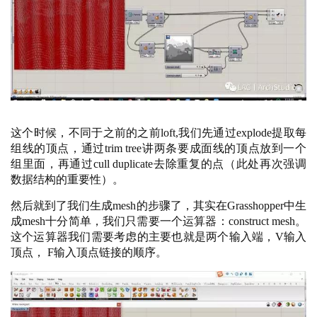
建
筑
专
教
极
这个时候，不同于之前的之前
loft,我们先通过explode提取每
速
组线的顶点，通过trim tree讲两条要成面线的顶点放到一个
组里面，再通过cull duplicate去除重复的点（此处再次强调
工
数据结构的重要性）。
作
流
然后就到了我们生成
mesh的步骤了，其实在Grasshopper中生
成mesh十分简单，我们只需要一个运算器：construct mesh。
这个运算器我们需要考虑的主要也就是两个输入端，V输入
顶点， F输入顶点链接的顺序。