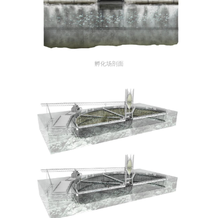
孵化场剖面