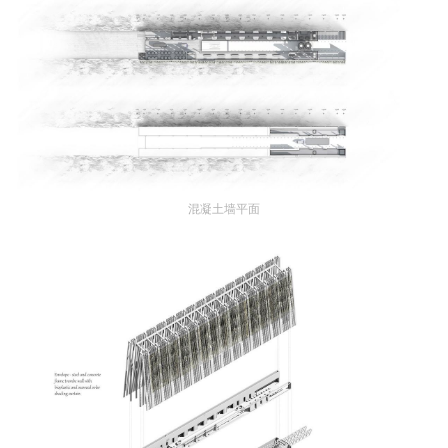
筑
设
计
室
内
设
计
混凝土墙平面
城
市
与
登录
注册
景
观