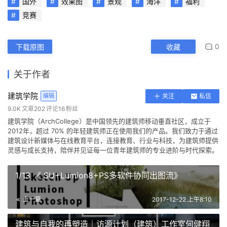
对每日福利的排版、内容有什么建议吗？欢迎留言告诉
我们，让我们一起成长！
有什么想分享的素材，也欢迎联系我们，联系微信：jzx
y-gtn
本文来自 ©
建筑学院
， 发布于 ©
建筑学院官方网站
。 未经授
权，禁止转载或摘编。
编辑版本版权归 ©
建筑学院官方网站
所有， 设计、图纸及照片版
权归设计方 ©
建筑学院
所有。
↗
查看作者在建筑学院发布的更多作品：
建筑学院 @ 建筑学院官方
网站
国外
效果图
景观
海洋
福利
竞赛