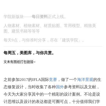
「每天理点材」：每日9点，遇见你的专属资料库
学院新版块——
每日资料
正式上线。
人物素材、
植物素材、材质贴图、常用模型、精致美
图、建筑书籍等等等
每天9点，与你准时分享，尽在「建筑学院」。
每周五，美图库，与你共赏。
文末有图纸打包链接~
之前参加2017的IFLA国际
竞赛
，做了一个
海洋
景观
的生
态修复设计，当时收集了各种
国外
参考资料以及文献，
今天为大家分享其中的一个精彩的设计案例。不论是设
计思维以及设计的表达都是可圈可点，十分值得我们学