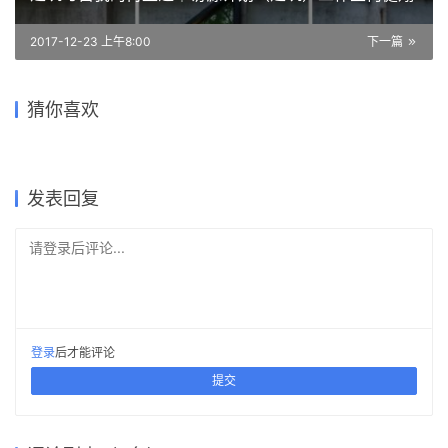
0
下载原图
收藏
关于作者
建筑学院
编辑
关注
私信
9.0K
文章
202
评论
16
粉丝
建筑学院（ArchCollege）是中国领先的建筑师移动垂直社区，成立于
2012年，超过 70% 的年轻建筑师正在使用我们的产品。我们致力于通过
建筑设计新媒体与在线教育平台，连接教育、行业与科技，为建筑师提供
灵感与成长支持，陪伴并见证每一位青年建筑师的专业进阶与时代探索。
1/13 《 SU+Lumion8+PS多软件协同出图流》
上一篇
2017-12-22 上午8:10
建筑与自我的再塑造｜访源计划（建筑）工作室何健翔
2017-12-23 上午8:00
下一篇
方盒子里的绿意世界，低廉住