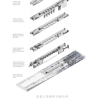
建
筑
专
教
极
速
工
作
流
混凝土墙爆炸功能分析