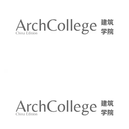
与
登录
注册
景
观
建
筑
专
教
极
速
工
作
流