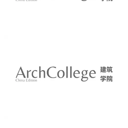
建
筑
设
计
室
内
设
计
城
市