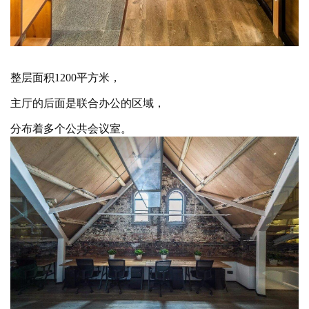
与
登录
注册
景
观
建
整层面积
1200平方米，
筑
专
主厅的后面是联合办公的区域，
教
分布着多个公共会议室。
极
速
工
作
流