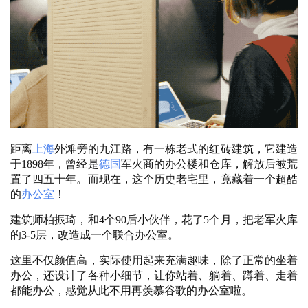
距离
上海
外滩旁的九江路，有一栋老式的红砖建筑，它建造
于
1898年，曾经是
德国
军火商的办公楼和仓库，解放后被荒
置了四五十年。而现在，这个历史老宅里，竟藏着一个超酷
的
办公室
！
建筑师柏振琦，和
4个90后小伙伴，花了5个月，把老军火库
的3-5层，改造成一个联合办公室。 
这里不仅颜值高，实际使用起来充满趣味，除了正常的坐着
办公，还设计了各种小细节，让你站着、躺着、蹲着、走着
都能办公，感觉从此不用再羡慕谷歌的办公室啦。