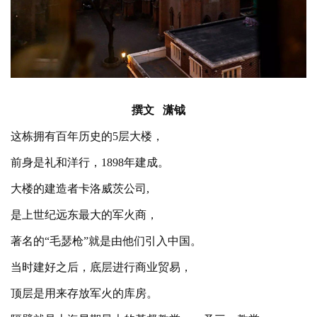
撰文
潇钺
这栋拥有百年历史的
5层大楼，
前身是礼和洋行，
1898年建成。
大楼的建造者卡洛威茨公司
,
是上世纪远东最大的军火商，
著名的
“毛瑟枪”就是由他们引入中国。
当时建好之后，底层进行商业贸易，
顶层是用来存放军火的库房。