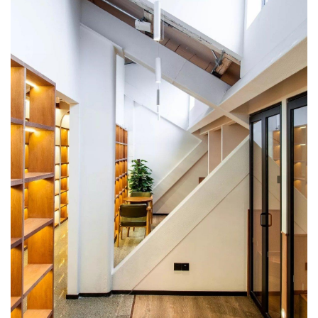
建
筑
设
计
室
内
设
计
城
市