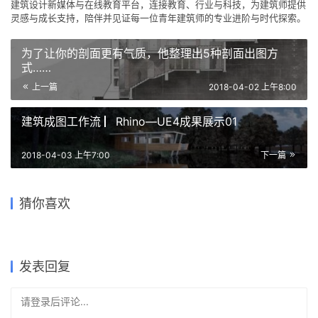
建筑设计新媒体与在线教育平台，连接教育、行业与科技，为建筑师提供
灵感与成长支持，陪伴并见证每一位青年建筑师的专业进阶与时代探索。
为了让你的剖面更有气质，他整理出5种剖面出图方
式……
上一篇
2018-04-02 上午8:00
建筑成图工作流 ▏Rhino—UE4成果展示01
2018-04-03 上午7:00
下一篇
每日福利 / 扎哈大师主题分享
每日福利 / 这些12套分析图经
猜你喜欢
每日福利 / 把故事写进剖面里
最后一弹（书籍）
每日福利 / 这些配景树素材你
每日福利 / 超酷异型膜结构su
典PSD素材你一定用的上
每日福利 / 25张建筑手绘表现
一定不要错过（第二弹）
大放送！
2017-12-29
2018-02-07
2018-01-08
2018-04-16
图纸
书籍
2018-01-22
2018-02-27
图纸
图纸
图纸
图纸
发表回复
请登录后评论...