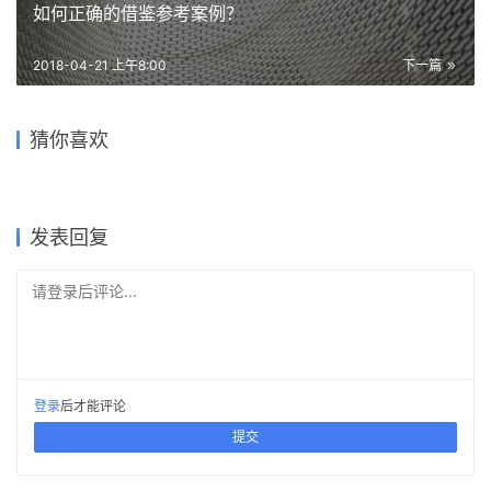
如何正确的借鉴参考案例？
2018-04-21 上午8:00
下一篇
本科在土澳学建筑是怎样一种
2020TU Delft上海工作坊，
“我曾一度以为UCL是我不可
IMPACT STUDIO | 建筑/景
体验？听留学悉尼的小姐姐跟
港大同济教授做客演讲，更有
猜你喜欢
能实现的目标”
国美学姐的DIY上AA之路”
观/城市/室内/交互设计留学作
你谈心！
机会拿推荐信！
13步踏入高逼格留学作品集
品集工作室
2019-05-10
2019-06-27
2017-07-12
2019-12-27
学生
建筑设计
2019-05-18
2021-08-01
建筑设计
建筑设计
建筑设计
建筑设计
发表回复
请登录后评论...
登录
后才能评论
提交