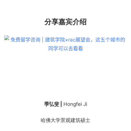
分享嘉宾介绍
建
筑
设
计
室
内
设
季弘斐 |
Hongfei Ji
计
哈佛大学景观建筑硕士