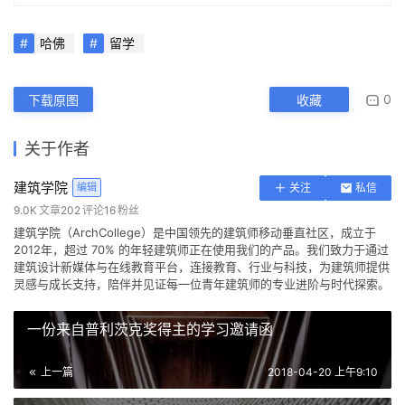
哈佛
留学
0
下载原图
收藏
关于作者
建筑学院
编辑
关注
私信
9.0K
文章
202
评论
16
粉丝
建筑学院（ArchCollege）是中国领先的建筑师移动垂直社区，成立于
2012年，超过 70% 的年轻建筑师正在使用我们的产品。我们致力于通过
建筑设计新媒体与在线教育平台，连接教育、行业与科技，为建筑师提供
灵感与成长支持，陪伴并见证每一位青年建筑师的专业进阶与时代探索。
一份来自普利茨克奖得主的学习邀请函
上一篇
2018-04-20 上午9:10