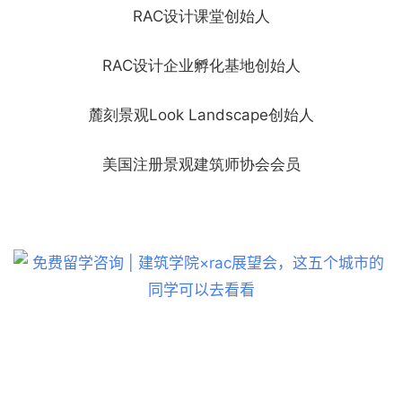
城
RAC设计课堂创始人
市
与
RAC设计企业孵化基地创始人
登录
注册
景
观
麓刻景观Look Landscape创始人
建
美国注册景观建筑师协会会员
筑
专
教
极
速
工
作
流