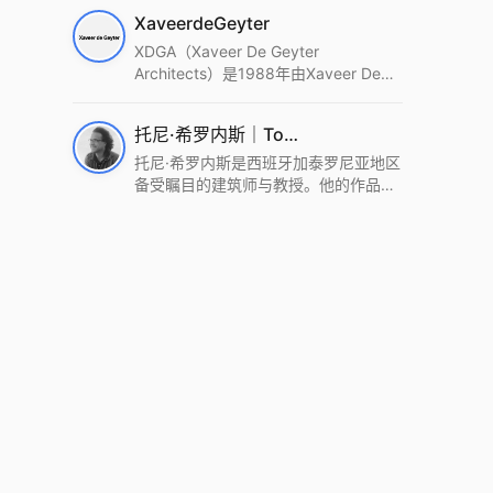
筑设计事务所。Wutopia Lab以复杂系
XaveerdeGeyter
统这种新的思维范式为基础，以上海性
和生活性为介入设计的原点，以建筑为
XDGA（Xaveer De Geyter
工具，从而推动建筑学和社会学进步。
Architects）是1988年由Xaveer De
Wutopia Lab曾在2022 The Plan
Geyter在布鲁塞尔和巴黎创立的建筑、
Award中获Honourable Mention，在
城市与景观设计事务所。事务所以其激
托尼·希罗内斯｜Toni Gironès
2022 DFA中获Merit,2021 Architizer
进的设计方法、多元的专业团队和国际
A+ Firm Awards中获Special
化的作品著称，曾获密斯·凡·德罗奖、
托尼·希罗内斯是西班牙加泰罗尼亚地区
Mention：Best Young Firm，2020 IF
Bigmat奖等多项重要奖项。XDGA主张
备受瞩目的建筑师与教授。他的作品深
Design Award，入选2017、2019、
建筑不是固定功能或解决问题，而是开
深植根于当地环境，擅长运用本土材料
2021年度《安邸AD》AD100榜单，
启场地的潜在可能，处理不确定性，容
与可持续策略，创造性地处理边界、光
2018年Archdaily评选的a selection of
纳多样且未预见的生活场景。其作品涵
线与中间空间的过渡，以此提升空间的
the world’s best Architects，以及
盖文化、教育、居住、商业等多种类
可居住性。其代表作如塞罗巨石陵墓文
Architectural Record 评选的Design
型，遍布欧洲及全球。
化服务空间、巴达洛纳35住宅等，都体
Vanguard，是2018年度唯一入选的中
现了对场地历史的尊重与现代的转译，
国事务所。
展现出一种诗意的、缓慢的建筑叙事。