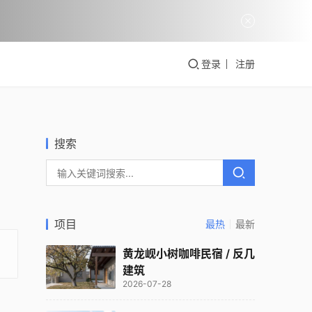
登录
注册
搜索
项目
最热
最新
黄龙岘小树咖啡民宿 / 反几
建筑
2026-07-28