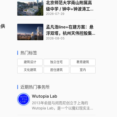
北京师范大学南山附属高
级中学 / 钟中+钟波涛工作
2026-07-29
室
提供
孟凡浩line+在建方案：悬
浮双塔，杭州天伟控股集
2026-08-05
团总部
热门标签
建筑设计
独立住宅
教育建筑
文化建筑
居住建筑
室内
近期热门事务所
Wutopia Lab
2013年俞挺与闵而尼创立于上海的
Wutopia Lab，是一个以魔幻现实主
义，创造日常奇迹的全球本地化先锋建