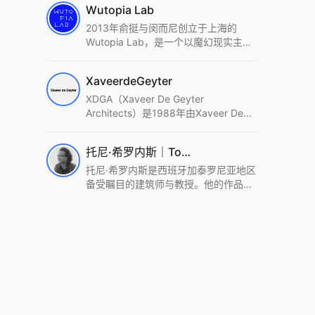
Wutopia Lab
2013年俞挺与闵而尼创立于上海的
Wutopia Lab，是一个以魔幻现实主
义，创造日常奇迹的全球本地化先锋建
筑设计事务所。Wutopia Lab以复杂系
XaveerdeGeyter
统这种新的思维范式为基础，以上海性
和生活性为介入设计的原点，以建筑为
XDGA（Xaveer De Geyter
工具，从而推动建筑学和社会学进步。
Architects）是1988年由Xaveer De
Wutopia Lab曾在2022 The Plan
Geyter在布鲁塞尔和巴黎创立的建筑、
Award中获Honourable Mention，在
城市与景观设计事务所。事务所以其激
托尼·希罗内斯｜Toni Gironès
2022 DFA中获Merit,2021 Architizer
进的设计方法、多元的专业团队和国际
A+ Firm Awards中获Special
化的作品著称，曾获密斯·凡·德罗奖、
托尼·希罗内斯是西班牙加泰罗尼亚地区
Mention：Best Young Firm，2020 IF
Bigmat奖等多项重要奖项。XDGA主张
备受瞩目的建筑师与教授。他的作品深
Design Award，入选2017、2019、
建筑不是固定功能或解决问题，而是开
深植根于当地环境，擅长运用本土材料
2021年度《安邸AD》AD100榜单，
启场地的潜在可能，处理不确定性，容
与可持续策略，创造性地处理边界、光
2018年Archdaily评选的a selection of
纳多样且未预见的生活场景。其作品涵
线与中间空间的过渡，以此提升空间的
the world’s best Architects，以及
盖文化、教育、居住、商业等多种类
可居住性。其代表作如塞罗巨石陵墓文
Architectural Record 评选的Design
型，遍布欧洲及全球。
化服务空间、巴达洛纳35住宅等，都体
Vanguard，是2018年度唯一入选的中
现了对场地历史的尊重与现代的转译，
国事务所。
展现出一种诗意的、缓慢的建筑叙事。