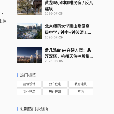
黄龙岘小树咖啡民宿 / 反几
建筑
干，
2026-07-28
土体
北京师范大学南山附属高
级中学 / 钟中+钟波涛工作
2026-07-29
室
孟凡浩line+在建方案：悬
浮双塔，杭州天伟控股集
2026-08-05
团总部
热门标签
建筑设计
独立住宅
教育建筑
文化建筑
居住建筑
室内
近期热门事务所