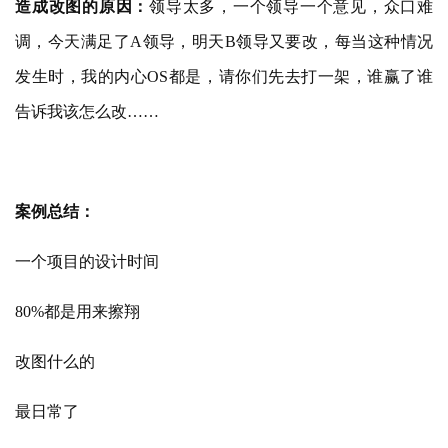
造成改图的原因：
领导太多，一个领导一个意见，众口难
调，今天满足了
A领导，明天B领导又要改，每当这种情况
城
发生时，我的内心OS都是，请你们先去打一架，谁赢了谁
市
告诉我该怎么改……
与
登录
注册
景
观
案例总结：
建
一个项目的设计时间
筑
专
80%都是用来擦翔
教
改图什么的
极
最日常了
速
工