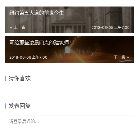
纽约第五大道的前世今生
上一篇
2018-06-05 上午7:00
写给那些凌晨四点的建筑师！
2018-06-06 上午7:00
下一篇
由于设计失误，这位设计师被
友尽！我真不想做建筑师的朋
判处有期徒刑三年，并处罚金
SU建模古建筑：你都犯过这些
猜你喜欢
友！
100000元……
这才是北京和上海最不同的地
那夜，我睡了一个设计师
错吗？
方！3个东北人说……
15部建筑场景好看的电影
2017-09-05
2017-08-16
2018-03-10
2019-01-07
建筑设计
建筑设计
2018-01-09
2018-12-19
建筑设计
SketchUp
建筑设计
建筑设计
发表回复
请登录后评论...