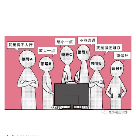
CASE 3
建
筑
设
计
室
内
设
计