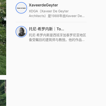
筑设计事务所。Wutopia Lab以复杂系
XaveerdeGeyter
统这种新的思维范式为基础，以上海性
和生活性为介入设计的原点，以建筑为
XDGA（Xaveer De Geyter
工具，从而推动建筑学和社会学进步。
Architects）是1988年由Xaveer De
Wutopia Lab曾在2022 The Plan
Geyter在布鲁塞尔和巴黎创立的建筑、
Award中获Honourable Mention，在
城市与景观设计事务所。事务所以其激
托尼·希罗内斯｜Toni Gironès
2022 DFA中获Merit,2021 Architizer
进的设计方法、多元的专业团队和国际
A+ Firm Awards中获Special
化的作品著称，曾获密斯·凡·德罗奖、
托尼·希罗内斯是西班牙加泰罗尼亚地区
Mention：Best Young Firm，2020 IF
Bigmat奖等多项重要奖项。XDGA主张
备受瞩目的建筑师与教授。他的作品深
Design Award，入选2017、2019、
建筑不是固定功能或解决问题，而是开
深植根于当地环境，擅长运用本土材料
2021年度《安邸AD》AD100榜单，
启场地的潜在可能，处理不确定性，容
与可持续策略，创造性地处理边界、光
2018年Archdaily评选的a selection of
纳多样且未预见的生活场景。其作品涵
线与中间空间的过渡，以此提升空间的
the world’s best Architects，以及
盖文化、教育、居住、商业等多种类
可居住性。其代表作如塞罗巨石陵墓文
Architectural Record 评选的Design
型，遍布欧洲及全球。
化服务空间、巴达洛纳35住宅等，都体
Vanguard，是2018年度唯一入选的中
现了对场地历史的尊重与现代的转译，
国事务所。
展现出一种诗意的、缓慢的建筑叙事。