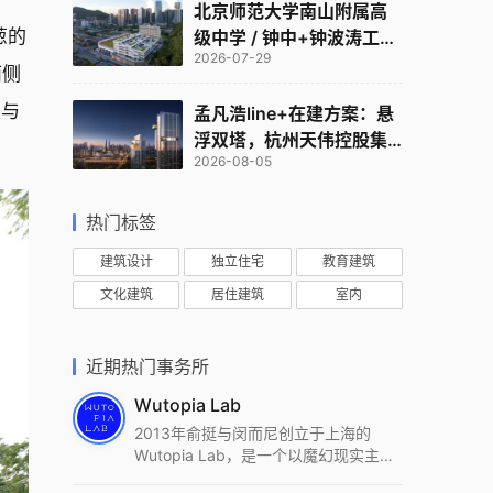
北京师范大学南山附属高
葱的
级中学 / 钟中+钟波涛工作
2026-07-29
室
西侧
正与
孟凡浩line+在建方案：悬
浮双塔，杭州天伟控股集
2026-08-05
团总部
热门标签
建筑设计
独立住宅
教育建筑
文化建筑
居住建筑
室内
近期热门事务所
Wutopia Lab
2013年俞挺与闵而尼创立于上海的
Wutopia Lab，是一个以魔幻现实主
义，创造日常奇迹的全球本地化先锋建