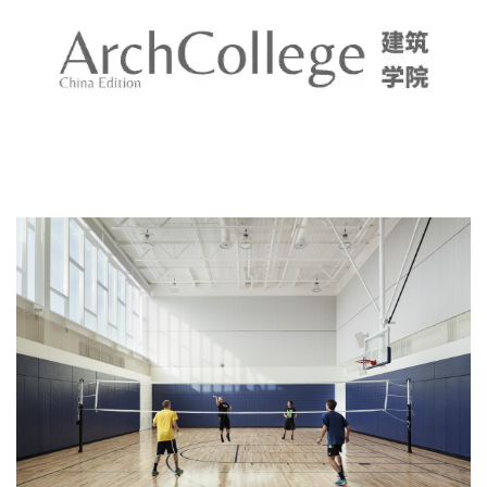
建
筑
设
计
室
内
设
计
城
市
与
景
观