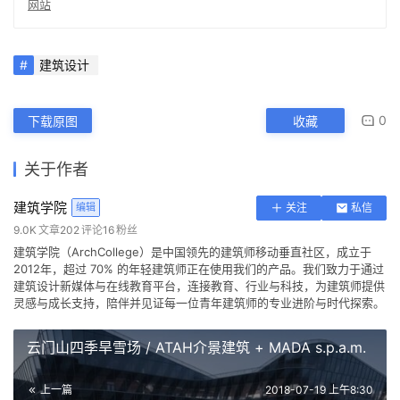
网站
建筑设计
0
下载原图
收藏
关于作者
建筑学院
编辑
关注
私信
9.0K
文章
202
评论
16
粉丝
建筑学院（ArchCollege）是中国领先的建筑师移动垂直社区，成立于
2012年，超过 70% 的年轻建筑师正在使用我们的产品。我们致力于通过
建筑设计新媒体与在线教育平台，连接教育、行业与科技，为建筑师提供
灵感与成长支持，陪伴并见证每一位青年建筑师的专业进阶与时代探索。
云门山四季旱雪场 / ATAH介景建筑 + MADA s.p.a.m.
上一篇
2018-07-19 上午8:30