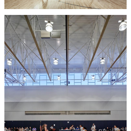
建
筑
专
教
极
速
工
作
流