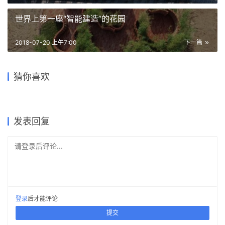
世界上第一座“智能建造”的花园
2018-07-20 上午7:00
下一篇
伊斯兰庭院卡巴格宫的现代重
稳重内敛，透着古典之美的清
上海屋上三间 / 致正建筑工作
越南“林中住宅” / Nguyen
猜你喜欢
山间长屋 / 李樾祺
译 — 阿迦汗博物馆
水红砖雕塑：黄石市群艺馆 /
Xaverius学院附属幼儿园 /
室
Khac Phuoc Architects
中南建筑设计院
META architectuurbureau
2019-04-15
2018-08-02
2019-08-03
2020-10-10
公共建筑设计
建筑设计
2019-12-16
2021-10-08
办公建筑设计
建筑设计
建筑设计
建筑设计
发表回复
请登录后评论...
登录
后才能评论
提交