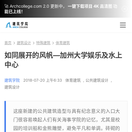
🚀 Archcollege.com 2.0 更新中，
一键下载项目 4K 高清图 功
能已上线！
首页
建筑设计
特殊建筑
体育建筑
如同展开的风帆—加州大学娱乐及水上
中心
建筑学院
2018-07-20 上午6:33
体育建筑
,
公共建筑设计
,
建筑设计
这座新建的公共建筑造型与具有纪念意义的入口大
门很容易唤起人们有关海事学院的记忆，尤其是校
园的培训船和金熊雕塑，避免平凡和单调。砖砌的