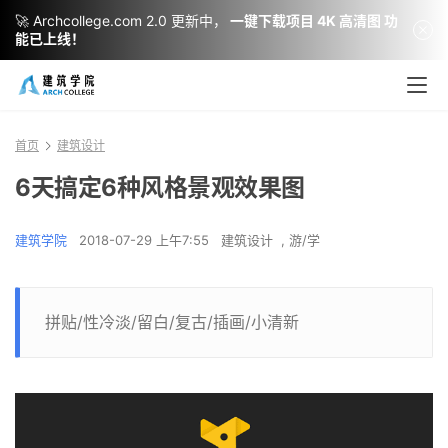
🚀 Archcollege.com 2.0 更新中，
一键下载项目 4K 高清图 功
能已上线！
首页
建筑设计
6天搞定6种风格景观效果图
建筑学院
2018-07-29 上午7:55
建筑设计
,
游/学
拼贴/性冷淡/留白/复古/插画/小清新