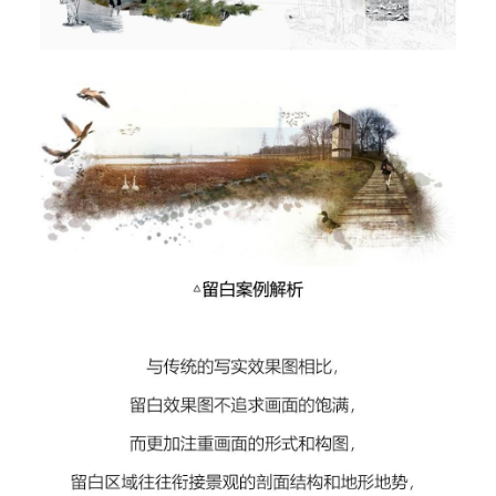
室
内
设
计
城
市
与
登录
注册
景
观
建
筑
专
教