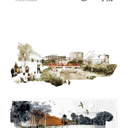
建
筑
设
计