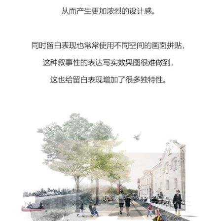
极
速
工
作
流