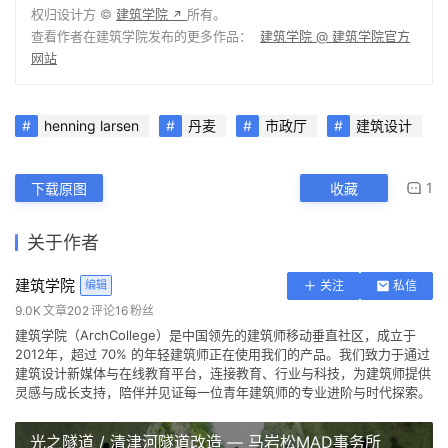
权，禁止转载或摘编。
编辑版本版权归 ©
建筑学院官方网站
所有， 设计、图纸及照片版
权归设计方 ©
建筑学院
所有。
↗
查看作者在建筑学院发布的更多作品：
建筑学院 @ 建筑学院官方
网站
henning larsen
丹麦
市政厅
建筑设计
1
下载原图
收藏
关于作者
建筑学院
编辑
关注
私信
9.0K
文章
202
评论
16
粉丝
建筑学院（ArchCollege）是中国领先的建筑师移动垂直社区，成立于
2012年，超过 70% 的年轻建筑师正在使用我们的产品。我们致力于通过
建筑设计新媒体与在线教育平台，连接教育、行业与科技，为建筑师提供
灵感与成长支持，陪伴并见证每一位青年建筑师的专业进阶与时代探索。