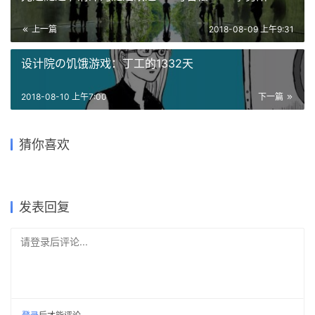
光之隧道 / 清津河隧道改造 — 马岩松MAD事务所
上一篇
2018-08-09 上午9:31
设计院の饥饿游戏：丁工的1332天
2018-08-10 上午7:00
下一篇
落于林间的混凝土小教堂，静
蔡元培广场及孑民图书馆 / 浙
LAD自然建筑方案：美产生于
香港置地重庆光环The Ring购
“大象世界”艺术文化庭院 /
谧优雅而富有自然气息，葡萄
猜你喜欢
江大学建筑设计研究院
不可思议的天然力
物公园——PHA湃昂国际建筑
绥宁黄桑，时光里民宿酒店 /
Bangkok Project Studio
牙 / Nicholas Burns
设计
之行建筑事务所
2023-12-15
2019-08-13
2020-10-19
2021-03-01
公共建筑设计
建筑设计
2021-06-18
2020-03-14
公共建筑设计
公共建筑设计
商业建筑设计
建筑设计
发表回复
请登录后评论...