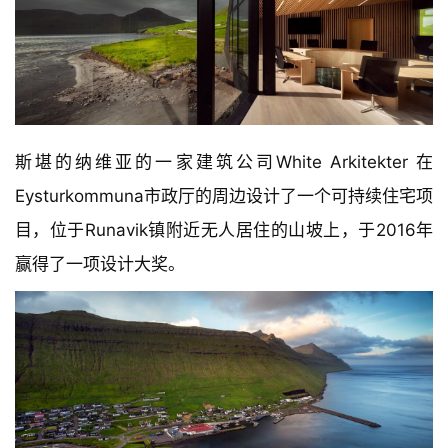
室
内
设
计
城
斯堪的纳维亚的一家建筑公司White Arkitekter 在
市
与
Eysturkommuna市政厅的周边设计了一个可持续住宅项
登录
注册
景
目，位于Runavik镇附近无人居住的山坡上，于2016年
观
赢得了一项设计大奖。
建
筑
专
教