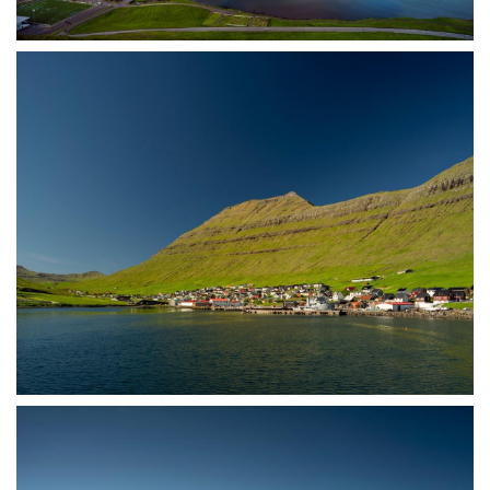
极
速
工
作
流