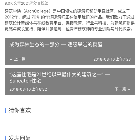
建筑学院
编辑
关注
私信
9.0K
文章
202
评论
16
粉丝
建筑学院（ArchCollege）是中国领先的建筑师移动垂直社区，成立于
2012年，超过 70% 的年轻建筑师正在使用我们的产品。我们致力于通过
建筑设计新媒体与在线教育平台，连接教育、行业与科技，为建筑师提供
灵感与成长支持，陪伴并见证每一位青年建筑师的专业进阶与时代探索。
成为森林生态的一部分 — 逐级攀岩的树屋
上一篇
2018-08-16 上午7:28
“这座住宅是21世纪以来最伟大的建筑之一” —
Suncatch住宅
2018-08-16 上午8:32
下一篇
OMA 在纽约首个公共建筑，
体验式文创空间，深圳书城龙
清华大学建筑系研究生如何度
中央铭著营销中心/帝凯室内设
与 SANAA“纽约新当代艺术博
猜你喜欢
华城 / 香港汇创国际
过一天？
日式禅意，偶落于轻井泽密林
中洲青岛半岛城邦售楼
计公司
物馆”做邻居
中的四叶别墅
处/MYP设计事务所
2020-03-31
2018-08-15
2021-05-19
2019-07-02
公共空间设计
建筑设计
2019-01-11
2021-06-28
商业空间设计
公共建筑设计