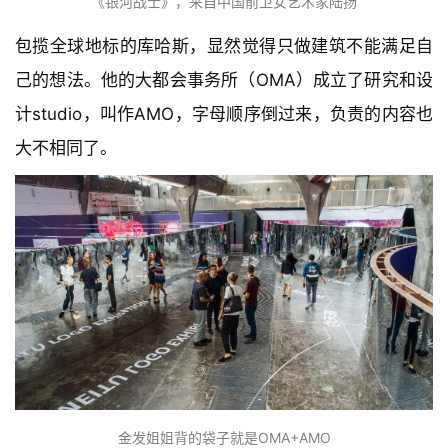
速
《银河战士》，来自中国前卫女艺术家陆扬
工
包揽全球地标的库哈斯，显然觉得只做建筑不能满足自
作
流
己的想法。他的大都会事务所（OMA）成立了研究和设
计studio，叫作AMO，字母顺序倒过来，负责的内容也
大不相同了。