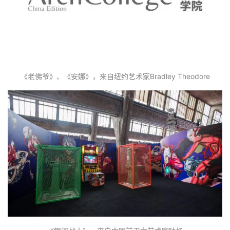
设
计
城
市
与
《老佛爷》、《安娜》，来自纽约艺术家Bradley Theodore
登录
注册
景
观
建
筑
专
教
极