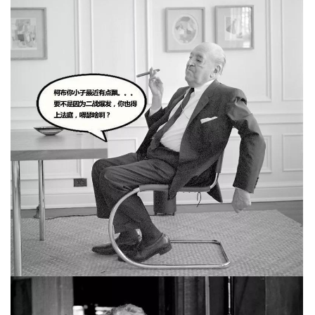
与
登录
注册
景
观
建
筑
专
教
极
速
工
作
流