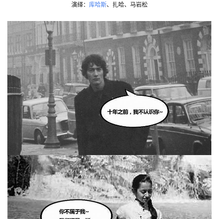
演绎：
库哈斯
、扎哈、马岩松