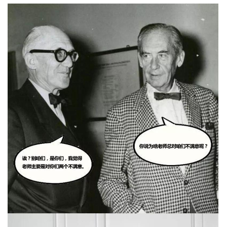
建
筑
设
计
室
内
设
计
城
市