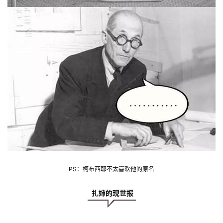
PS：柯布西耶不太喜欢他的原名
 扎婶的现世报