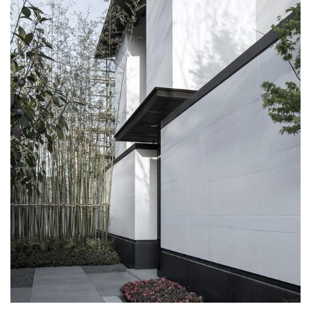
建
筑
设
计
室
内
设
计
城
市