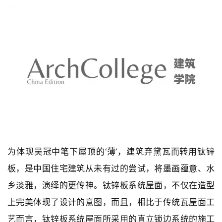
与
登录
注册
景
观
建
筑
专
教
极
速
工
作
流