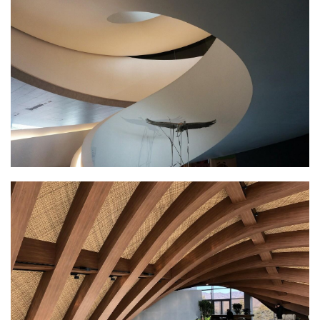
与
登录
注册
景
观
建
筑
专
教
极
速
工
作
流