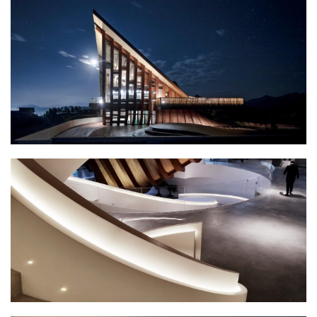
建
筑
设
计
室
内
设
计
城
市