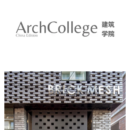
城
市
与
登录
注册
景
观
这种形象上的反差感是由于落在外壳砖网上的自然光被吸收
建
到里面，而里面的人造光在晚上穿过砖网形成的。反射砖网
筑
专
图案的门安置的不是十分恰当，但是大厅地板上的砖饰与建
教
筑物的形象很相配。灯光透过楼梯的网砖映在墙上，这种光
影关系本身就是墙的一种装饰。此外，屋顶上设置有一个小
极
花园，可以让房屋使用者在这里放松，并享受到只有在钟路
速
区才能看到的周边风景。
工
作
流