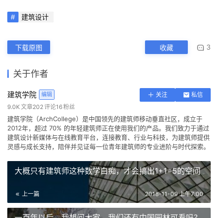
砖墙面分层示意
节点大样图1