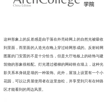
建
筑
设
计
室
内
设
计