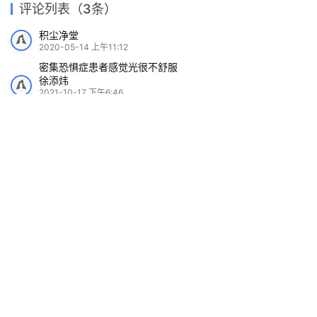
建筑设计：
ThEPlus Architects
项目区位：韩国，首尔，钟路区
主导建筑师：
Hanjun, Cho
设计团队：
Dowon Seo, Hyunwoo Lee, Namhi Kwun
建筑面积：
平方米
527.0
项目时间：2017年
项目摄影：
Ryoo, In Keun
制造商：
Daerim B&Co, Hanglass