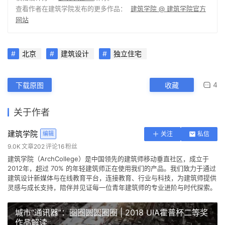
主持设计：李秩宇
设计团队：李海涛、张莹、马一鸣、赵小宇、王钰璇
施工管理：李振兴、杨彦铃、李峥
施工团队：当地村民
主要用材：红砖、玻璃砖、灰黑色方钢、实木、水泥磨光地
面、中空钢化玻璃
建筑摄影：鲁飞——lufeiphoto、任恩彬
项目策划：张鹏、许文峰
联系邮箱：
GWdesign@yeah.net
本文来自 ©
建筑学院
， 发布于 ©
建筑学院官方网站
。 未经授
权，禁止转载或摘编。
编辑版本版权归 ©
建筑学院官方网站
所有， 设计、图纸及照片版
权归设计方 ©
建筑学院
所有。
↗