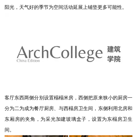
另外为了延展北房的空间感受，在北房庭院一侧加建了玻璃
屋面，这也是灰空间概念的反复使用。挡风避雨但是不遮挡
阳光，天气好的季节为空间活动延展上铺垫更多可能性。
客厅东西两侧分别设置榻榻米房，西侧把原来狭小的厨房一
分为二为成为餐厅厨房、与西榻房卫生间，东侧利用北房和
东厢房的夹角，为采光加建玻璃盒子，设置为东榻房卫生