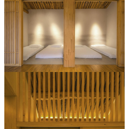
与
可以喝茶并小坐。
登录
注册
景
观
建
筑
专
教
极
速
工
作
流