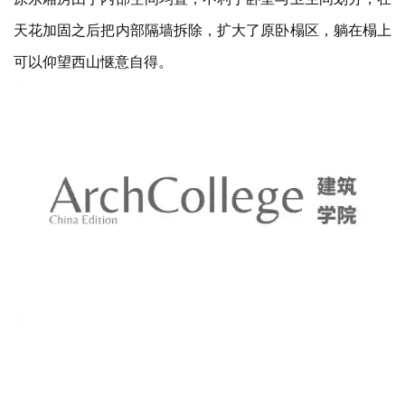
原东厢房由于内部空间均置，不利于卧室与卫生间划分，在
天花加固之后把内部隔墙拆除，扩大了原卧榻区，躺在榻上
可以仰望西山惬意自得。