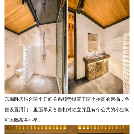
间。
建
筑
设
计
室
内
设
计
东榻卧房结合两个开间关系顺势设置了两个抬高的床榻，各
城
自设置滑门，里面单元各自相对独立并且有个公共的小空间
市