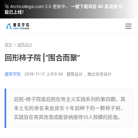
🚀 Archcollege.com 2.0 更新中，
一键下载项目 4K 高清图 功
能已上线！
首页
建筑设计
回形柿子院 |“围合而聚”
建筑学院
2018-11-17 上午9:30
建筑设计
,
独立住宅设计
后院-柿子院是后院在地主义实践系列的第四期，其
本土化的命名来自房东十年前种下的一颗柿子树，
实践旨在将其改造成能容纳接待10人规模的民宿。