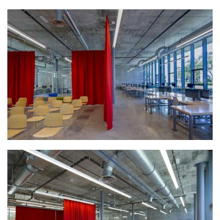
建
筑
设
计
室
内
设
计
城
市