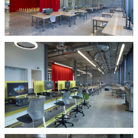
与
登录
注册
景
观
建
筑
专
教
极
速
工
作
流